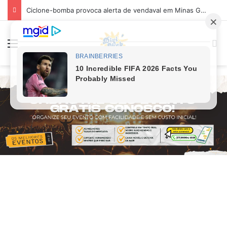
Ciclone-bomba provoca alerta de vendaval em Minas Gerais; veja os impactos previstos para Divinópolis
Menu
P