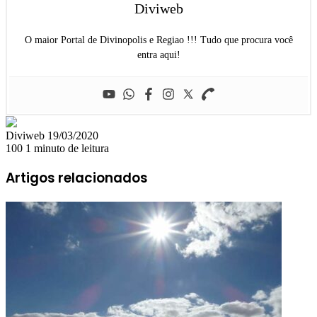
Diviweb
O maior Portal de Divinopolis e Regiao !!! Tudo que procura você
entra aqui!
Mande
Diviweb
19/03/2020
um
100
1 minuto de leitura
e-
mail
Artigos relacionados