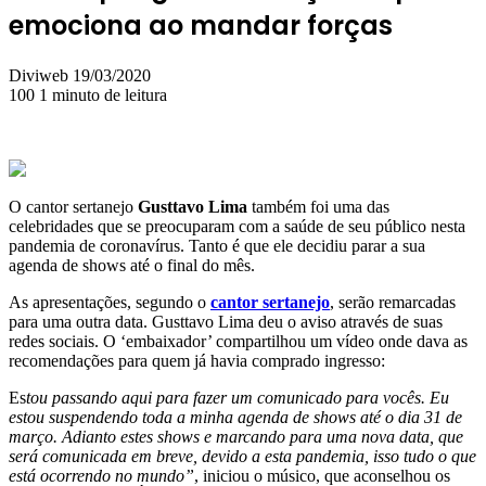
emociona ao mandar forças
Mande
Diviweb
19/03/2020
um
100
1 minuto de leitura
e-
mail
O cantor sertanejo
Gusttavo Lima
também foi uma das
celebridades que se preocuparam com a saúde de seu público nesta
pandemia de coronavírus. Tanto é que ele decidiu parar a sua
agenda de shows até o final do mês.
As apresentações, segundo o
cantor sertanejo
, serão remarcadas
para uma outra data. Gusttavo Lima deu o aviso através de suas
redes sociais. O ‘embaixador’ compartilhou um vídeo onde dava as
recomendações para quem já havia comprado ingresso:
Es
tou passando aqui para fazer um comunicado para vocês. Eu
estou suspendendo toda a minha agenda de shows até o dia 31 de
março. Adianto estes shows e marcando para uma nova data, que
será comunicada em breve, devido a esta pandemia, isso tudo o que
está ocorrendo no mundo”
, iniciou o músico, que aconselhou os