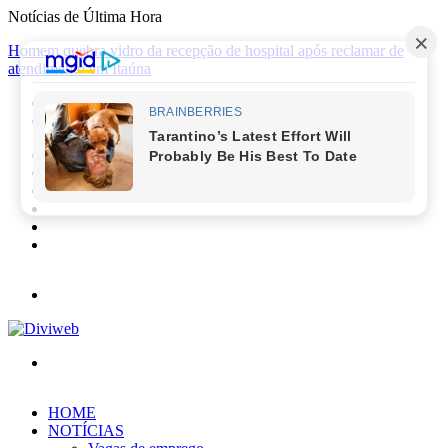
Notícias de Última Hora
Homem quebra vidro da recepção de hospital após reclamar de
atendimento em Itaúna
Facebook
X
YouTube
Instagram
Entrar
Barra
Lateral
Menu
Procurar
por
HOME
NOTÍCIAS