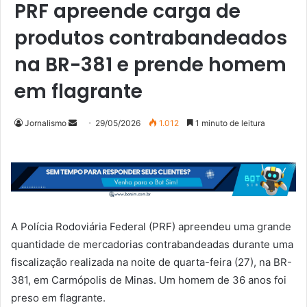
PRF apreende carga de
produtos contrabandeados
na BR-381 e prende homem
em flagrante
Mande
Jornalismo
29/05/2026
1.012
1 minuto de leitura
um
e-
mail
A Polícia Rodoviária Federal (PRF) apreendeu uma grande
quantidade de mercadorias contrabandeadas durante uma
fiscalização realizada na noite de quarta-feira (27), na BR-
381, em Carmópolis de Minas. Um homem de 36 anos foi
preso em flagrante.