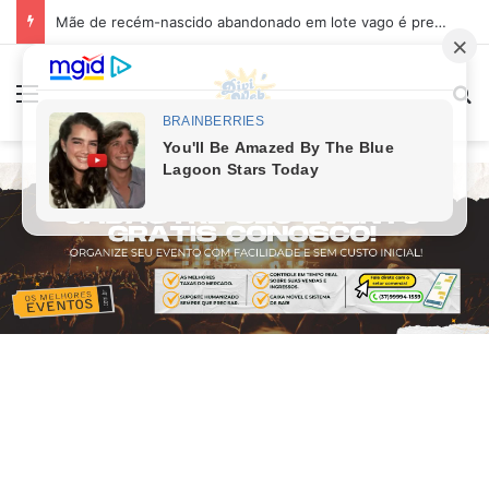
Mãe de recém-nascido abandonado em lote vago é presa em Sabará
Menu
Pr