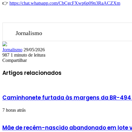
👉
https://chat.whatsapp.com/CbCgcFXwp6p09n3RaACZXm
Jornalismo
Mande
Jornalismo
29/05/2026
um
987
1 minuto de leitura
Facebook
X
Linkedin
Skype
Messenger
Messenger
WhatsApp
Telegram
e-
Compartilhar
Facebook
X
Linkedin
Skype
Messenger
Messenger
WhatsApp
Telegram
Compartilhar
Imprimir
mail
via
Artigos relacionados
e-
mail
Caminhonete furtada às margens da BR-494 é
7 horas atrás
Mãe de recém-nascido abandonado em lote v