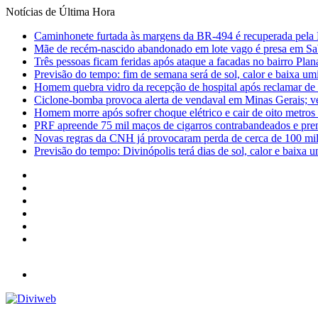
Notícias de Última Hora
Caminhonete furtada às margens da BR-494 é recuperada pela 
Mãe de recém-nascido abandonado em lote vago é presa em Sa
Três pessoas ficam feridas após ataque a facadas no bairro Plan
Previsão do tempo: fim de semana será de sol, calor e baixa u
Homem quebra vidro da recepção de hospital após reclamar de
Ciclone-bomba provoca alerta de vendaval em Minas Gerais; vej
Homem morre após sofrer choque elétrico e cair de oito metro
PRF apreende 75 mil maços de cigarros contrabandeados e pre
Novas regras da CNH já provocaram perda de cerca de 100 mil 
Previsão do tempo: Divinópolis terá dias de sol, calor e baixa u
Facebook
X
YouTube
Instagram
Entrar
Barra
Lateral
Menu