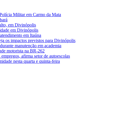
Polícia Militar em Carmo da Mata
bará
alto, em Divinópolis
midade em Divinópolis
 atendimento em Itaúna
a os impactos previstos para Divinópolis
s durante manutenção em academia
nde motorista na BR-262
empregos, afirma setor de autoescolas
midade nesta quarta e quinta-feira