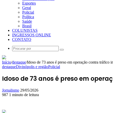
Esportes
Geral
Policial
Política
Saúde
Brasil
COLUNISTAS
INGRESSOS ONLINE
CONTATO
Procurar
por
Início
/
destaque
/
Idoso de 73 anos é preso em operação contra tráfico i
destaque
Divinópolis e região
Policial
Idoso de 73 anos é preso em operaç
Mande
Jornalismo
29/05/2026
um
987
1 minuto de leitura
Facebook
X
Linkedin
Skype
Messenger
Messenger
WhatsApp
Telegram
e-
mail