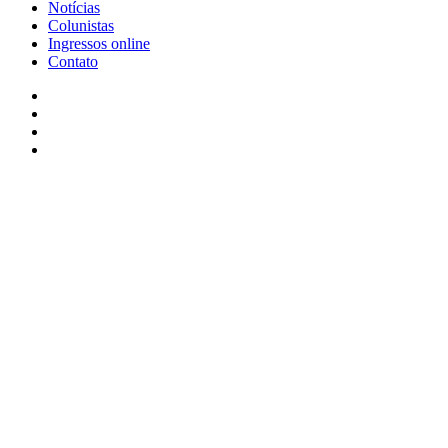
Notícias
Colunistas
Ingressos online
Contato
Facebook
X
YouTube
Instagram
Facebook
X
WhatsApp
Telegram
Viber