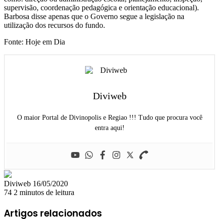
supervisão, coordenação pedagógica e orientação educacional).
Barbosa disse apenas que o Governo segue a legislação na
utilização dos recursos do fundo.
Fonte: Hoje em Dia
Diviweb
O maior Portal de Divinopolis e Regiao !!! Tudo que procura você
entra aqui!
Mande
Diviweb
16/05/2020
um
74
2 minutos de leitura
e-
mail
Artigos relacionados