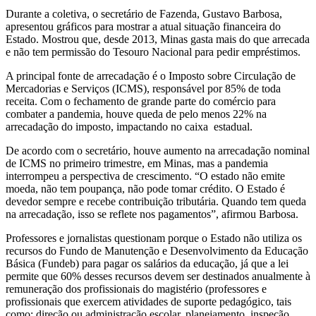
Durante a coletiva, o secretário de Fazenda, Gustavo Barbosa,
apresentou gráficos para mostrar a atual situação financeira do
Estado. Mostrou que, desde 2013, Minas gasta mais do que arrecada
e não tem permissão do Tesouro Nacional para pedir empréstimos.
A principal fonte de arrecadação é o Imposto sobre Circulação de
Mercadorias e Serviços (ICMS), responsável por 85% de toda
receita. Com o fechamento de grande parte do comércio para
combater a pandemia, houve queda de pelo menos 22% na
arrecadação do imposto, impactando no caixa estadual.
De acordo com o secretário, houve aumento na arrecadação nominal
de ICMS no primeiro trimestre, em Minas, mas a pandemia
interrompeu a perspectiva de crescimento. “O estado não emite
moeda, não tem poupança, não pode tomar crédito. O Estado é
devedor sempre e recebe contribuição tributária. Quando tem queda
na arrecadação, isso se reflete nos pagamentos”, afirmou Barbosa.
Professores e jornalistas questionam porque o Estado não utiliza os
recursos do Fundo de Manutenção e Desenvolvimento da Educação
Básica (Fundeb) para pagar os salários da educação, já que a lei
permite que 60% desses recursos devem ser destinados anualmente à
remuneração dos profissionais do magistério (professores e
profissionais que exercem atividades de suporte pedagógico, tais
como: direção ou administração escolar, planejamento, inspeção,