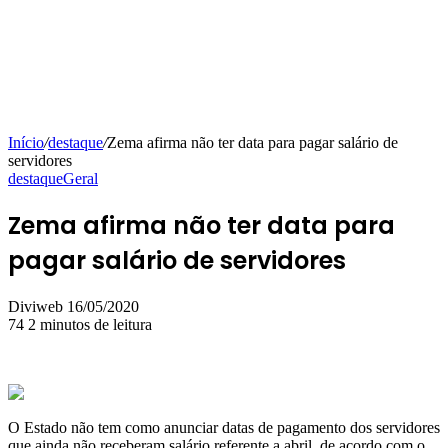
Início
/
destaque
/
Zema afirma não ter data para pagar salário de
servidores
destaque
Geral
Zema afirma não ter data para
pagar salário de servidores
Mande
Diviweb
16/05/2020
um
74
2 minutos de leitura
e-
mail
O Estado não tem como anunciar datas de pagamento dos servidores
que ainda não receberam salário referente a abril, de acordo com o