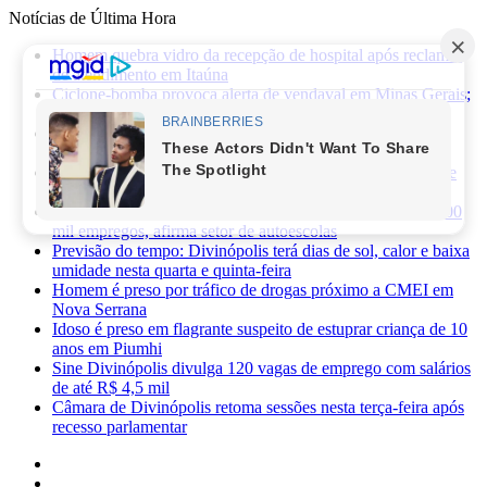
Notícias de Última Hora
Homem quebra vidro da recepção de hospital após reclamar
de atendimento em Itaúna
Ciclone-bomba provoca alerta de vendaval em Minas Gerais;
veja os impactos previstos para Divinópolis
Homem morre após sofrer choque elétrico e cair de oito
metros durante manutenção em academia
PRF apreende 75 mil maços de cigarros contrabandeados e
prende motorista na BR-262
Novas regras da CNH já provocaram perda de cerca de 100
mil empregos, afirma setor de autoescolas
Previsão do tempo: Divinópolis terá dias de sol, calor e baixa
umidade nesta quarta e quinta-feira
Homem é preso por tráfico de drogas próximo a CMEI em
Nova Serrana
Idoso é preso em flagrante suspeito de estuprar criança de 10
anos em Piumhi
Sine Divinópolis divulga 120 vagas de emprego com salários
de até R$ 4,5 mil
Câmara de Divinópolis retoma sessões nesta terça-feira após
recesso parlamentar
Facebook
X