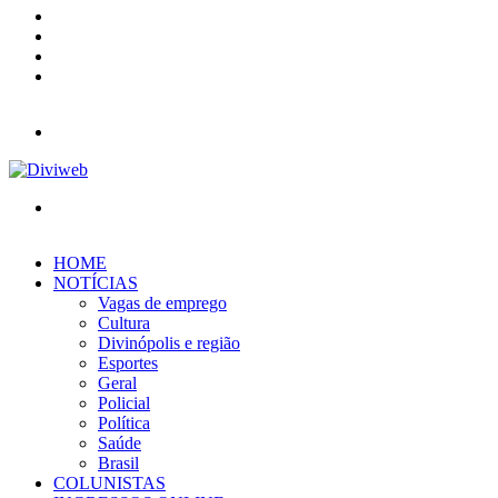
YouTube
Instagram
Entrar
Barra
Lateral
Menu
Procurar
por
HOME
NOTÍCIAS
Vagas de emprego
Cultura
Divinópolis e região
Esportes
Geral
Policial
Política
Saúde
Brasil
COLUNISTAS