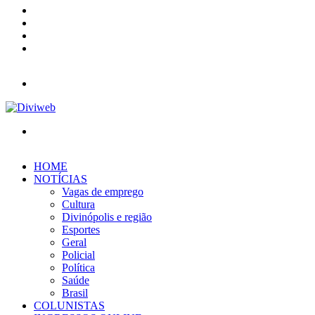
YouTube
Instagram
Entrar
Barra
Lateral
Menu
Procurar
por
HOME
NOTÍCIAS
Vagas de emprego
Cultura
Divinópolis e região
Esportes
Geral
Policial
Política
Saúde
Brasil
COLUNISTAS