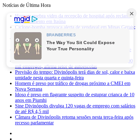
Notícias de Última Hora
Homem quebra vidro da recepção de hospital após reclamar
de atendimento em Itaúna
Ciclone-bomba provoca alerta de vendaval em Minas Gerais;
veja os impactos previstos para Divinópolis
Homem morre após sofrer choque elétrico e cair de oito
metros durante manutenção em academia
PRF apreende 75 mil maços de cigarros contrabandeados e
prende motorista na BR-262
Novas regras da CNH já provocaram perda de cerca de 100
mil empregos, afirma setor de autoescolas
Previsão do tempo: Divinópolis terá dias de sol, calor e baixa
umidade nesta quarta e quinta-feira
Homem é preso por tráfico de drogas próximo a CMEI em
Nova Serrana
Idoso é preso em flagrante suspeito de estuprar criança de 10
anos em Piumhi
Sine Divinópolis divulga 120 vagas de emprego com salários
de até R$ 4,5 mil
Câmara de Divinópolis retoma sessões nesta terça-feira após
recesso parlamentar
Facebook
X