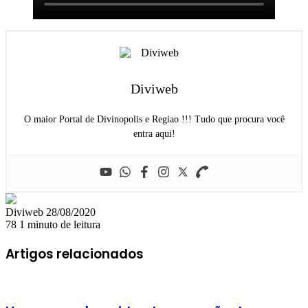
Diviweb
O maior Portal de Divinopolis e Regiao !!! Tudo que procura você
entra aqui!
Mande
Diviweb
28/08/2020
um
78
1 minuto de leitura
e-
mail
Artigos relacionados