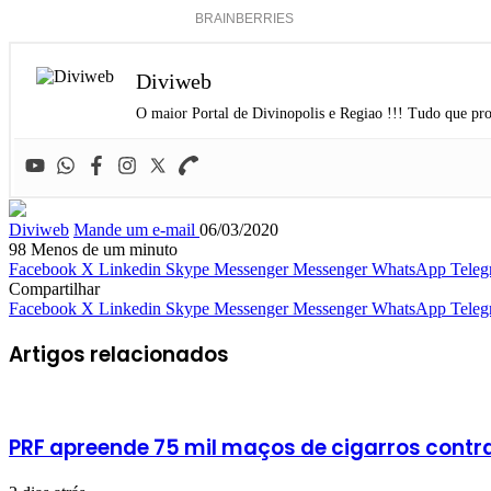
Diviweb
O maior Portal de Divinopolis e Regiao !!! Tudo que pro
Diviweb
Mande um e-mail
06/03/2020
98
Menos de um minuto
Facebook
X
Linkedin
Skype
Messenger
Messenger
WhatsApp
Teleg
Compartilhar
Facebook
X
Linkedin
Skype
Messenger
Messenger
WhatsApp
Teleg
Artigos relacionados
PRF apreende 75 mil maços de cigarros cont