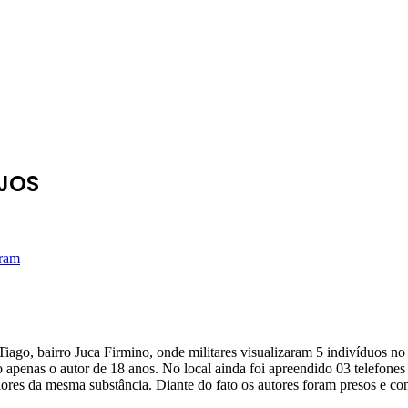
ÚJOS
ram
, bairro Juca Firmino, onde militares visualizaram 5 indivíduos no i
do apenas o autor de 18 anos. No local ainda foi apreendido 03 telefone
iores da mesma substância. Diante do fato os autores foram presos e co