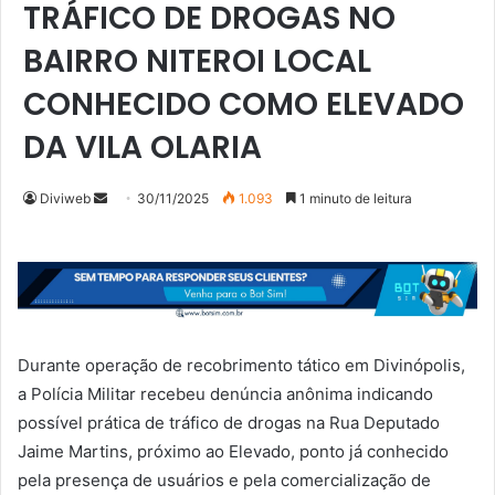
TRÁFICO DE DROGAS NO
BAIRRO NITEROI LOCAL
CONHECIDO COMO ELEVADO
DA VILA OLARIA
Mande
Diviweb
30/11/2025
1.093
1 minuto de leitura
um
e-
mail
Durante operação de recobrimento tático em Divinópolis,
a Polícia Militar recebeu denúncia anônima indicando
possível prática de tráfico de drogas na Rua Deputado
Jaime Martins, próximo ao Elevado, ponto já conhecido
pela presença de usuários e pela comercialização de