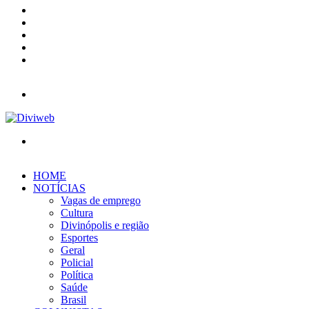
X
YouTube
Instagram
Entrar
Barra
Lateral
Menu
Procurar
por
HOME
NOTÍCIAS
Vagas de emprego
Cultura
Divinópolis e região
Esportes
Geral
Policial
Política
Saúde
Brasil