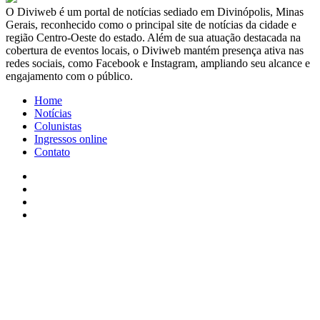
​O Diviweb é um portal de notícias sediado em Divinópolis, Minas
Gerais, reconhecido como o principal site de notícias da cidade e
região Centro-Oeste do estado. Além de sua atuação destacada na
cobertura de eventos locais, o Diviweb mantém presença ativa nas
redes sociais, como Facebook e Instagram, ampliando seu alcance e
engajamento com o público.
Home
Notícias
Colunistas
Ingressos online
Contato
Facebook
X
YouTube
Instagram
Facebook
X
WhatsApp
Telegram
Viber