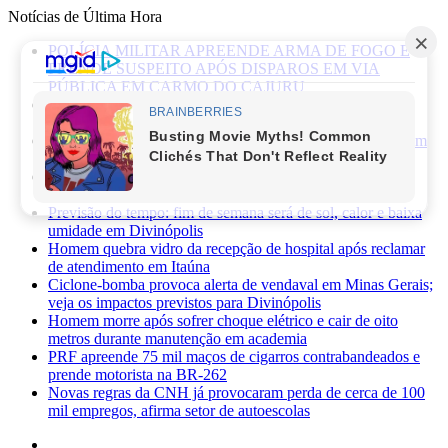
Notícias de Última Hora
POLÍCIA MILITAR APREENDE ARMA DE FOGO E
PRENDE SUSPEITO APÓS DISPAROS EM VIA
PÚBLICA EM CARMO DO CAJURU
Caminhonete furtada às margens da BR-494 é recuperada
pela Polícia Militar em Carmo da Mata
Mãe de recém-nascido abandonado em lote vago é presa em
Sabará
Três pessoas ficam feridas após ataque a facadas no bairro
Planalto, em Divinópolis
Previsão do tempo: fim de semana será de sol, calor e baixa
umidade em Divinópolis
Homem quebra vidro da recepção de hospital após reclamar
de atendimento em Itaúna
Ciclone-bomba provoca alerta de vendaval em Minas Gerais;
veja os impactos previstos para Divinópolis
Homem morre após sofrer choque elétrico e cair de oito
metros durante manutenção em academia
PRF apreende 75 mil maços de cigarros contrabandeados e
prende motorista na BR-262
Novas regras da CNH já provocaram perda de cerca de 100
mil empregos, afirma setor de autoescolas
Facebook