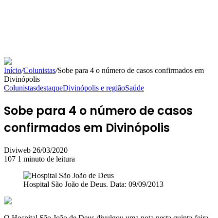
Início
/
Colunistas
/
Sobe para 4 o número de casos confirmados em
Divinópolis
Colunistas
destaque
Divinópolis e região
Saúde
Sobe para 4 o número de casos
confirmados em Divinópolis
Mande
Diviweb
26/03/2020
um
107
1 minuto de leitura
e-
mail
Hospital São João de Deus. Data: 09/09/2013
O Hospital São João de Deus divulgou uma nota nesta quinta-feira