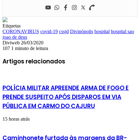
Etiquetas
CORONAVIRUS
covid-19
cssjd
Divinópolis
hospital
hospital sao
joao de deus
Mande
Diviweb
26/03/2020
um
107
1 minuto de leitura
e-
mail
Artigos relacionados
POLÍCIA MILITAR APREENDE ARMA DE FOGO E
PRENDE SUSPEITO APÓS DISPAROS EM VIA
PÚBLICA EM CARMO DO CAJURU
15 horas atrás
Caminhonete furtada às margens da BR-