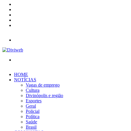
X
YouTube
Instagram
Entrar
Barra
Lateral
Menu
Procurar
por
HOME
NOTÍCIAS
Vagas de emprego
Cultura
Divinópolis e região
Esportes
Geral
Policial
Política
Saúde
Brasil