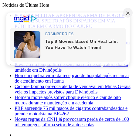
Notícias de Última Hora
POLÍCIA MILITAR APREENDE ARMA DE FOGO E
PRENDE SUSPEITO APÓS DISPAROS EM VIA
PÚBLICA EM CARMO DO CAJURU
Caminhonete furtada às margens da BR-494 é recuperada
pela Polícia Militar em Carmo da Mata
Mãe de recém-nascido abandonado em lote vago é presa em
Sabará
Três pessoas ficam feridas após ataque a facadas no bairro
Planalto, em Divinópolis
Previsão do tempo: fim de semana será de sol, calor e baixa
umidade em Divinópolis
Homem quebra vidro da recepção de hospital após reclamar
de atendimento em Itaúna
Ciclone-bomba provoca alerta de vendaval em Minas Gerais;
veja os impactos previstos para Divinópolis
Homem morre após sofrer choque elétrico e cair de oito
metros durante manutenção em academia
PRF apreende 75 mil maços de cigarros contrabandeados e
prende motorista na BR-262
Novas regras da CNH já provocaram perda de cerca de 100
mil empregos, afirma setor de autoescolas
Facebook