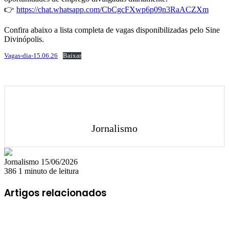
👉
https://chat.whatsapp.com/CbCgcFXwp6p09n3RaACZXm
Confira abaixo a lista completa de vagas disponibilizadas pelo Sine
Divinópolis.
Vagas-dia-15.06.26
Baixar
Jornalismo
Mande
Jornalismo
15/06/2026
um
386
1 minuto de leitura
e-
mail
Artigos relacionados