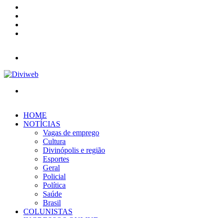
YouTube
Instagram
Entrar
Barra
Lateral
Menu
Procurar
por
HOME
NOTÍCIAS
Vagas de emprego
Cultura
Divinópolis e região
Esportes
Geral
Policial
Política
Saúde
Brasil
COLUNISTAS