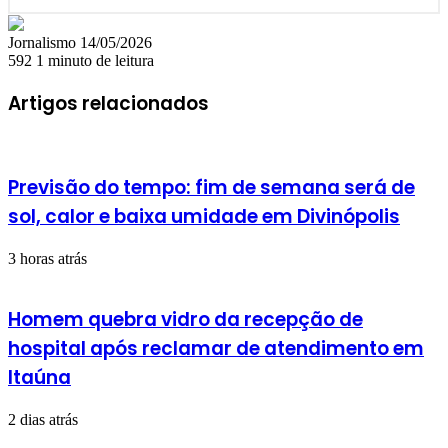
Mande
Jornalismo
14/05/2026
um
592
1 minuto de leitura
e-
mail
Artigos relacionados
Previsão do tempo: fim de semana será de
sol, calor e baixa umidade em Divinópolis
3 horas atrás
Homem quebra vidro da recepção de
hospital após reclamar de atendimento em
Itaúna
2 dias atrás