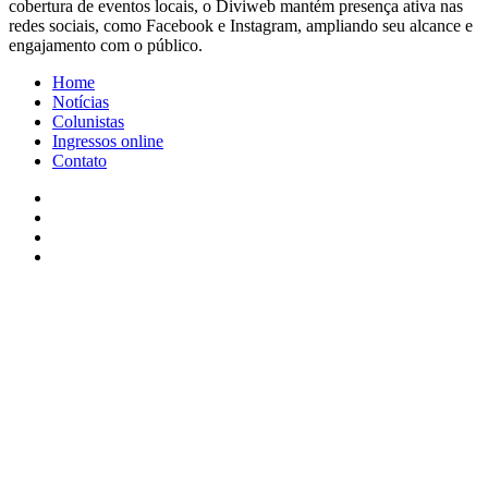
cobertura de eventos locais, o Diviweb mantém presença ativa nas
redes sociais, como Facebook e Instagram, ampliando seu alcance e
engajamento com o público.
Home
Notícias
Colunistas
Ingressos online
Contato
Facebook
X
YouTube
Instagram
Facebook
X
WhatsApp
Telegram
Viber