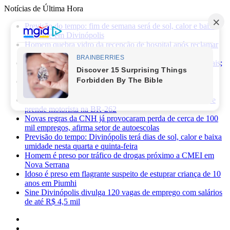
Notícias de Última Hora
Previsão do tempo: fim de semana será de sol, calor e baixa
umidade em Divinópolis
Homem quebra vidro da recepção de hospital após reclamar
de atendimento em Itaúna
Ciclone-bomba provoca alerta de vendaval em Minas Gerais;
veja os impactos previstos para Divinópolis
Homem morre após sofrer choque elétrico e cair de oito
metros durante manutenção em academia
PRF apreende 75 mil maços de cigarros contrabandeados e
prende motorista na BR-262
Novas regras da CNH já provocaram perda de cerca de 100
mil empregos, afirma setor de autoescolas
Previsão do tempo: Divinópolis terá dias de sol, calor e baixa
umidade nesta quarta e quinta-feira
Homem é preso por tráfico de drogas próximo a CMEI em
Nova Serrana
Idoso é preso em flagrante suspeito de estuprar criança de 10
anos em Piumhi
Sine Divinópolis divulga 120 vagas de emprego com salários
de até R$ 4,5 mil
Facebook
X