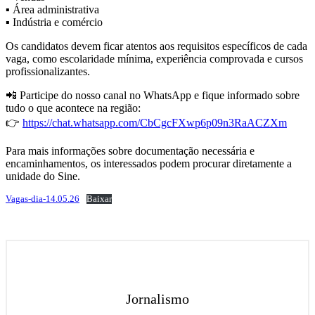
▪️ Área administrativa
▪️ Indústria e comércio
Os candidatos devem ficar atentos aos requisitos específicos de cada
vaga, como escolaridade mínima, experiência comprovada e cursos
profissionalizantes.
📲 Participe do nosso canal no WhatsApp e fique informado sobre
tudo o que acontece na região:
👉
https://chat.whatsapp.com/CbCgcFXwp6p09n3RaACZXm
Para mais informações sobre documentação necessária e
encaminhamentos, os interessados podem procurar diretamente a
unidade do Sine.
Vagas-dia-14.05.26
Baixar
Jornalismo