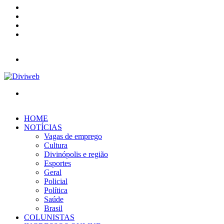
YouTube
Instagram
Entrar
Barra
Lateral
Menu
Procurar
por
HOME
NOTÍCIAS
Vagas de emprego
Cultura
Divinópolis e região
Esportes
Geral
Policial
Política
Saúde
Brasil
COLUNISTAS