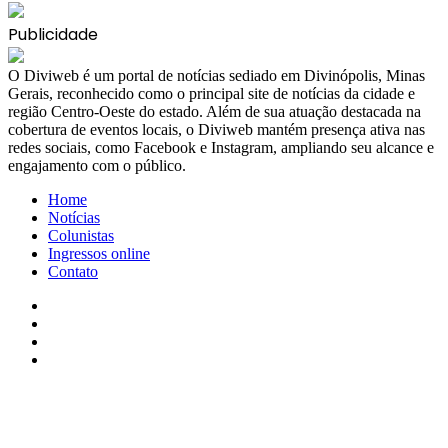
Publicidade
​O Diviweb é um portal de notícias sediado em Divinópolis, Minas
Gerais, reconhecido como o principal site de notícias da cidade e
região Centro-Oeste do estado. Além de sua atuação destacada na
cobertura de eventos locais, o Diviweb mantém presença ativa nas
redes sociais, como Facebook e Instagram, ampliando seu alcance e
engajamento com o público.
Home
Notícias
Colunistas
Ingressos online
Contato
Facebook
X
YouTube
Instagram
Facebook
X
WhatsApp
Telegram
Viber