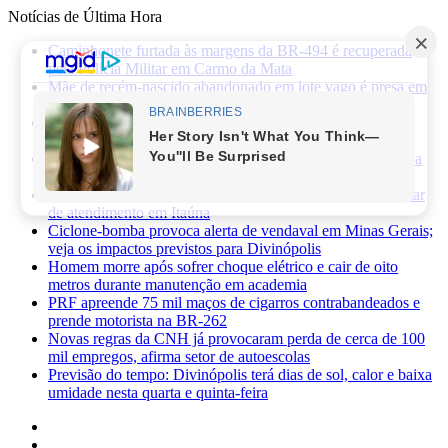
Notícias de Última Hora
Caminhonete furtada às margens da BR-494 é recuperada
pela Polícia Militar em Carmo da Mata
Mãe de recém-nascido abandonado em lote vago é presa em
Sabará
Três pessoas ficam feridas após ataque a facadas no bairro
Planalto, em Divinópolis
Previsão do tempo: fim de semana será de sol, calor e baixa
umidade em Divinópolis
Homem quebra vidro da recepção de hospital após reclamar
de atendimento em Itaúna
Ciclone-bomba provoca alerta de vendaval em Minas Gerais;
veja os impactos previstos para Divinópolis
Homem morre após sofrer choque elétrico e cair de oito
metros durante manutenção em academia
PRF apreende 75 mil maços de cigarros contrabandeados e
prende motorista na BR-262
Novas regras da CNH já provocaram perda de cerca de 100
mil empregos, afirma setor de autoescolas
Previsão do tempo: Divinópolis terá dias de sol, calor e baixa
umidade nesta quarta e quinta-feira
Facebook
X