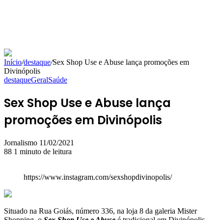
Início
/
destaque
/
Sex Shop Use e Abuse lança promoções em
Divinópolis
destaque
Geral
Saúde
Sex Shop Use e Abuse lança
promoções em Divinópolis
Mande
Jornalismo
11/02/2021
um
88
1 minuto de leitura
e-
mail
https://www.instagram.com/sexshopdivinopolis/
Situado na Rua Goiás, número 336, na loja 8 da galeria Mister
Shopping, o
Sex Shop Use e Abuse
é tradicional em Divinópolis.