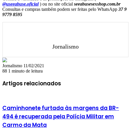
@useeabuse.oficial
) ou no site oficial
seeabusesexshop.com.br
Consultas e compras também podem ser feitas pelo WhatsApp
37 9
9779 8595
Jornalismo
Mande
Jornalismo
11/02/2021
um
88
1 minuto de leitura
e-
mail
Artigos relacionados
Caminhonete furtada às margens da BR-
494 é recuperada pela Polícia Militar em
Carmo da Mata