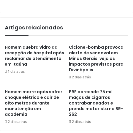
Artigos relacionados
Homem quebra vidro da
Ciclone-bomba provoca
recepção de hospital após
alerta de vendaval em
reclamar de atendimento
Minas Gerais; veja os
em Itaúna
impactos previstos para
Divinópolis
1 dia atrás
2 dias atrás
Homem morre após sofrer
PRF apreende 75 mil
choque elétrico e cair de
maços de cigarros
oito metros durante
contrabandeados e
manutenção em
prende motorista na BR-
academia
262
2 dias atrás
2 dias atrás