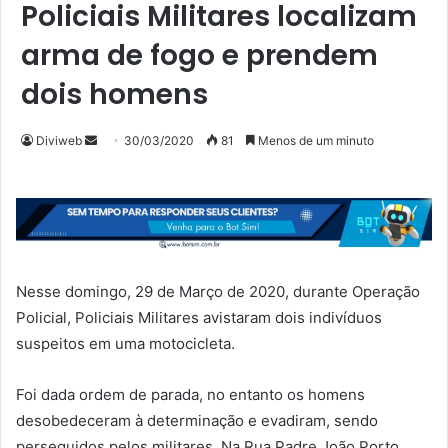
Policiais Militares localizam
arma de fogo e prendem
dois homens
Mande
Diviweb
30/03/2020
81
Menos de um minuto
um
e-
mail
Nesse domingo, 29 de Março de 2020, durante Operação
Policial, Policiais Militares avistaram dois indivíduos
suspeitos em uma motocicleta.
Foi dada ordem de parada, no entanto os homens
desobedeceram à determinação e evadiram, sendo
perseguidos pelos militares. Na Rua Padre João Porto,