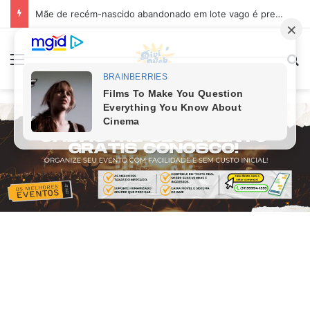
Mãe de recém-nascido abandonado em lote vago é presa em Sabará
Menu
Pr