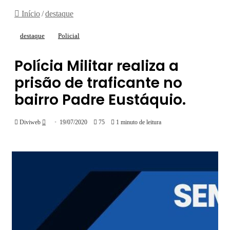
Início
/
destaque
destaque
Policial
Polícia Militar realiza a
prisão de traficante no
bairro Padre Eustáquio.
Mande
Diviweb
19/07/2020
75
1 minuto de leitura
um
e-
mail