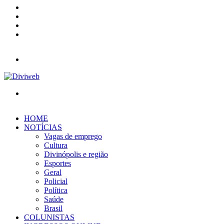
YouTube
Instagram
Entrar
Barra
Lateral
Menu
Procurar
por
HOME
NOTÍCIAS
Vagas de emprego
Cultura
Divinópolis e região
Esportes
Geral
Policial
Política
Saúde
Brasil
COLUNISTAS