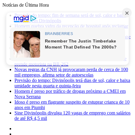
Notícias de Última Hora
Previsão do tempo: fim de semana será de sol, calor e baixa
umidade em Divinópolis
Homem quebra vidro da recepção de hospital após reclamar
de atendimento em Itaúna
Ciclone-bomba provoca alerta de vendaval em Minas Gerais;
veja os impactos previstos para Divinópolis
Homem morre após sofrer choque elétrico e cair de oito
metros durante manutenção em academia
PRF apreende 75 mil maços de cigarros contrabandeados e
prende motorista na BR-262
Novas regras da CNH já provocaram perda de cerca de 100
mil empregos, afirma setor de autoescolas
Previsão do tempo: Divinópolis terá dias de sol, calor e baixa
umidade nesta quarta e quinta-feira
Homem é preso por tráfico de drogas próximo a CMEI em
Nova Serrana
Idoso é preso em flagrante suspeito de estuprar criança de 10
anos em Piumhi
Sine Divinópolis divulga 120 vagas de emprego com salários
de até R$ 4,5 mil
Facebook
X