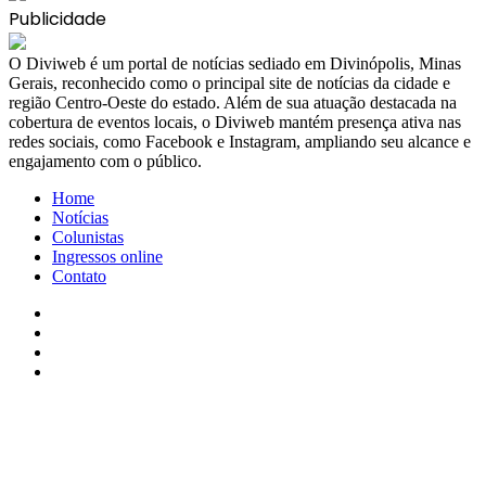
Publicidade
​O Diviweb é um portal de notícias sediado em Divinópolis, Minas
Gerais, reconhecido como o principal site de notícias da cidade e
região Centro-Oeste do estado. Além de sua atuação destacada na
cobertura de eventos locais, o Diviweb mantém presença ativa nas
redes sociais, como Facebook e Instagram, ampliando seu alcance e
engajamento com o público.
Home
Notícias
Colunistas
Ingressos online
Contato
Facebook
X
YouTube
Instagram
Facebook
X
WhatsApp
Telegram
Viber