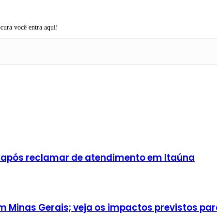
cura você entra aqui!
 após reclamar de atendimento em Itaúna
Minas Gerais; veja os impactos previstos para