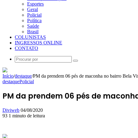
Esportes
Geral
Policial
Política
Saúde
Brasil
COLUNISTAS
INGRESSOS ONLINE
CONTATO
Procurar
por
Início
/
destaque
/
PM da prendem 06 pés de maconha no bairro Bela Vi
destaque
Policial
PM da prendem 06 pés de maconha 
Mande
Diviweb
04/08/2020
um
93
1 minuto de leitura
Facebook
X
Linkedin
Skype
Messenger
Messenger
WhatsApp
Telegram
e-
mail