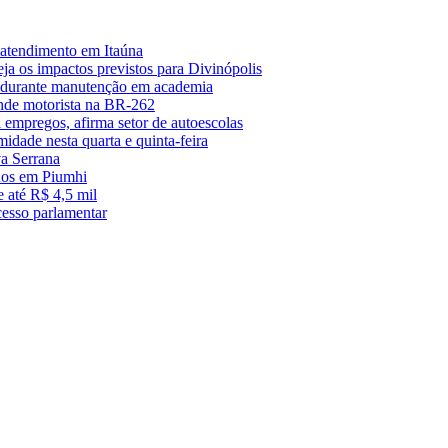
 atendimento em Itaúna
a os impactos previstos para Divinópolis
s durante manutenção em academia
nde motorista na BR-262
empregos, afirma setor de autoescolas
midade nesta quarta e quinta-feira
a Serrana
anos em Piumhi
 até R$ 4,5 mil
cesso parlamentar