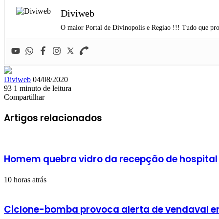
Diviweb
O maior Portal de Divinopolis e Regiao !!! Tudo que pro
Mande
Diviweb
04/08/2020
um
93
1 minuto de leitura
Facebook
X
Linkedin
Skype
Messenger
Messenger
WhatsApp
Telegram
e-
Compartilhar
Facebook
X
Linkedin
Skype
Messenger
Messenger
WhatsApp
Telegram
Compartilhar
Imprimir
mail
via
Artigos relacionados
e-
mail
Homem quebra vidro da recepção de hospital
10 horas atrás
Ciclone-bomba provoca alerta de vendaval em 