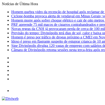
Notícias de Última Hora
Homem quebra vidro da recepção de hospital após reclamar de
Ciclone-bomba provoca alerta de vendaval em Minas Gerais; vej
Homem morre após sofrer choque elétrico e cair de oito metro
PRF apreende 75 mil maços de cigarros contrabandeados e pre
Novas regras da CNH já provocaram perda de cerca de 100 mil 
Previsão do tempo: Divinópolis terá dias de sol, calor e baixa u
Homem é preso por tráfico de drogas próximo a CMEI em Nov
Idoso é preso em flagrante suspeito de estuprar criança de 10 
Sine Divinópolis divulga 120 vagas de emprego com salários de
Câmara de Divinópolis retoma sessões nesta terça-feira após re
Facebook
X
YouTube
Instagram
Entrar
Barra
Lateral
Menu