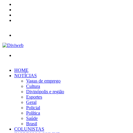
YouTube
Instagram
Entrar
Barra
Lateral
Menu
Procurar
por
HOME
NOTÍCIAS
Vagas de emprego
Cultura
Divinópolis e região
Esportes
Geral
Policial
Política
Saúde
Brasil
COLUNISTAS