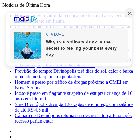
Notícias de Última Hora
Homem quebra vidro da recepção de hospital após reclamar
de atendimento em Itaúna
Ciclone-bomba provoca alerta de vendaval em Minas Gerais;
veja os impactos previstos para Divinópolis
Homem morre após sofrer choque elétrico e cair de oito
metros durante manutenção em academia
PRF apreende 75 mil maços de cigarros contrabandeados e
prende motorista na BR-262
Novas regras da CNH já provocaram perda de cerca de 100
mil empregos, afirma setor de autoescolas
Previsão do tempo: Divinópolis terá dias de sol, calor e baixa
umidade nesta quarta e quinta-feira
Homem é preso por tráfico de drogas próximo a CMEI em
Nova Serrana
Idoso é preso em flagrante suspeito de estuprar criança de 10
anos em Piumhi
Sine Divinópolis divulga 120 vagas de emprego com salários
de até R$ 4,5 mil
Câmara de Divinópolis retoma sessões nesta terça-feira após
recesso parlamentar
Facebook
X