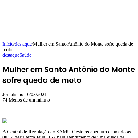
Início
/
destaque
/
Mulher em Santo Antônio do Monte sofre queda de
moto
destaque
Saúde
Mulher em Santo Antônio do Monte
sofre queda de moto
Mande
Jornalismo
16/03/2021
um
74
Menos de um minuto
e-
mail
A Central de Regulação do SAMU Oeste recebeu um chamado às
08:14 desta terça-feira (16), para atendimento de uma queda de