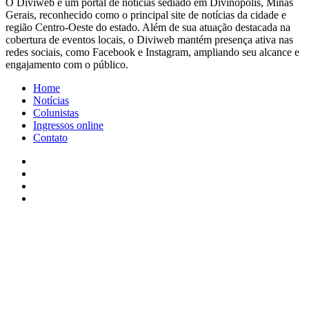
​O Diviweb é um portal de notícias sediado em Divinópolis, Minas
Gerais, reconhecido como o principal site de notícias da cidade e
região Centro-Oeste do estado. Além de sua atuação destacada na
cobertura de eventos locais, o Diviweb mantém presença ativa nas
redes sociais, como Facebook e Instagram, ampliando seu alcance e
engajamento com o público.
Home
Notícias
Colunistas
Ingressos online
Contato
Facebook
X
YouTube
Instagram
Facebook
X
WhatsApp
Telegram
Viber