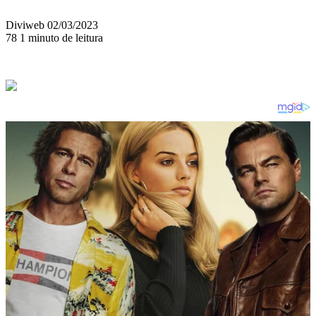
Mande
Diviweb
02/03/2023
um
78
1 minuto de leitura
e-
mail