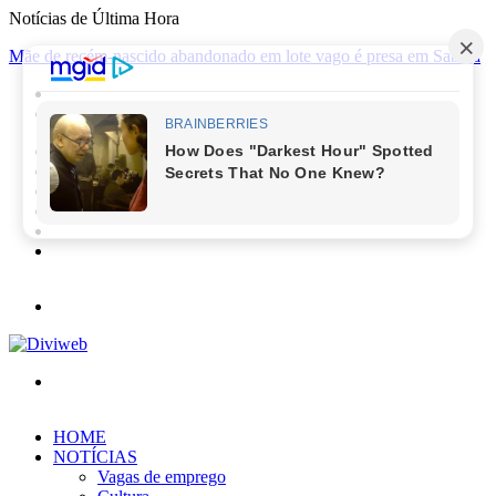
Notícias de Última Hora
Mãe de recém-nascido abandonado em lote vago é presa em Sabará
Facebook
X
YouTube
Instagram
Entrar
Barra
Lateral
Menu
Procurar
por
HOME
NOTÍCIAS
Vagas de emprego