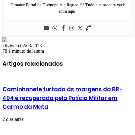
O maior Portal de Divinopolis e Regiao !!! Tudo que procura você
entra aqui!
Mande
Diviweb
02/03/2023
um
78
1 minuto de leitura
e-
mail
Artigos relacionados
Caminhonete furtada às margens da BR-
494 é recuperada pela Polícia Militar em
Carmo da Mata
2 dias atrás