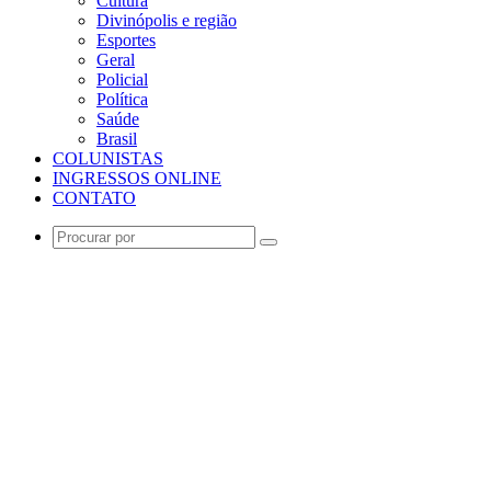
Cultura
Divinópolis e região
Esportes
Geral
Policial
Política
Saúde
Brasil
COLUNISTAS
INGRESSOS ONLINE
CONTATO
Procurar
por