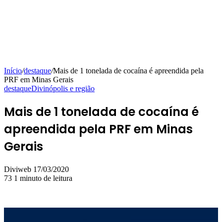
Início
/
destaque
/
Mais de 1 tonelada de cocaína é apreendida pela
PRF em Minas Gerais
destaque
Divinópolis e região
Mais de 1 tonelada de cocaína é
apreendida pela PRF em Minas
Gerais
Mande
Diviweb
17/03/2020
um
73
1 minuto de leitura
e-
mail