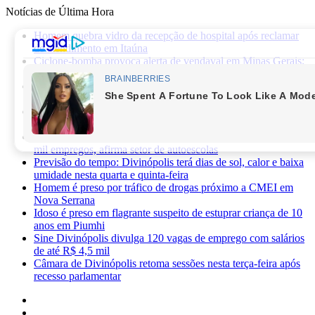
Notícias de Última Hora
Homem quebra vidro da recepção de hospital após reclamar
de atendimento em Itaúna
Ciclone-bomba provoca alerta de vendaval em Minas Gerais;
veja os impactos previstos para Divinópolis
Homem morre após sofrer choque elétrico e cair de oito
metros durante manutenção em academia
PRF apreende 75 mil maços de cigarros contrabandeados e
prende motorista na BR-262
Novas regras da CNH já provocaram perda de cerca de 100
mil empregos, afirma setor de autoescolas
Previsão do tempo: Divinópolis terá dias de sol, calor e baixa
umidade nesta quarta e quinta-feira
Homem é preso por tráfico de drogas próximo a CMEI em
Nova Serrana
Idoso é preso em flagrante suspeito de estuprar criança de 10
anos em Piumhi
Sine Divinópolis divulga 120 vagas de emprego com salários
de até R$ 4,5 mil
Câmara de Divinópolis retoma sessões nesta terça-feira após
recesso parlamentar
Facebook
X