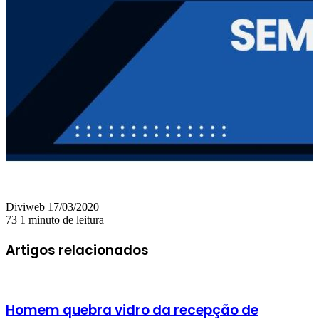
Mande
Diviweb
17/03/2020
um
73
1 minuto de leitura
e-
mail
Artigos relacionados
Homem quebra vidro da recepção de