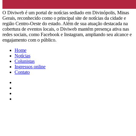
​O Diviweb é um portal de notícias sediado em Divinópolis, Minas
Gerais, reconhecido como o principal site de notícias da cidade e
região Centro-Oeste do estado. Além de sua atuação destacada na
cobertura de eventos locais, o Diviweb mantém presença ativa nas
redes sociais, como Facebook e Instagram, ampliando seu alcance e
engajamento com o público.
Home
Notícias
Colunistas
Ingressos online
Contato
Facebook
X
YouTube
Instagram
Facebook
X
WhatsApp
Telegram
Viber