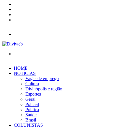
YouTube
Instagram
Entrar
Barra
Lateral
Menu
Procurar
por
HOME
NOTÍCIAS
Vagas de emprego
Cultura
Divinópolis e região
Esportes
Geral
Policial
Política
Saúde
Brasil
COLUNISTAS