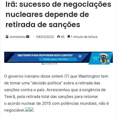
Irã: sucesso de negociações
nucleares depende de
retirada de sanções
Mande
Jornalismo
08/02/2022
65
1 minuto de leitura
um
e-
mail
O governo iraniano disse ontem (7) que Washington tem
de tomar uma “decisão política” sobre a retirada das
sanções contra o país. Acrescentou que a exigência de
Teerã, pela retirada total das sanções para retomar
o acordo nuclear de 2015 com potências mundiais, não é
negociável.