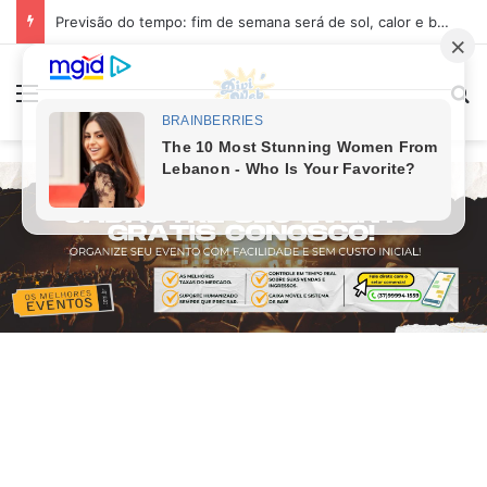
Previsão do tempo: fim de semana será de sol, calor e baixa umidade em Divinópolis
Menu
Pr