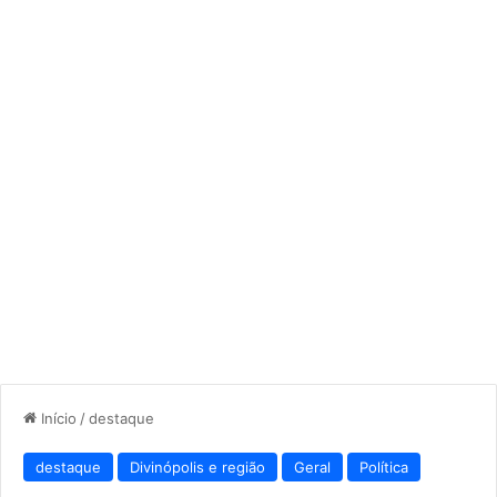
Início
/
destaque
destaque
Divinópolis e região
Geral
Política