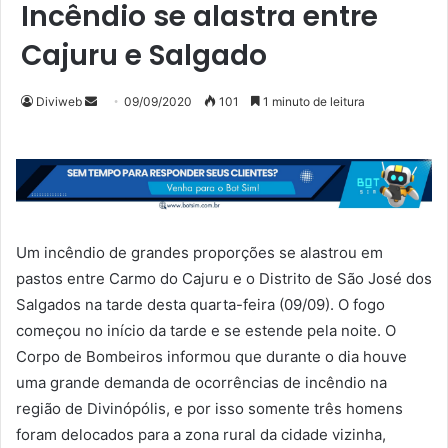
Incêndio se alastra entre
Cajuru e Salgado
Mande
Diviweb
09/09/2020
101
1 minuto de leitura
um
e-
mail
Um incêndio de grandes proporções se alastrou em
pastos entre Carmo do Cajuru e o Distrito de São José dos
Salgados na tarde desta quarta-feira (09/09). O fogo
começou no início da tarde e se estende pela noite. O
Corpo de Bombeiros informou que durante o dia houve
uma grande demanda de ocorrências de incêndio na
região de Divinópólis, e por isso somente três homens
foram delocados para a zona rural da cidade vizinha,