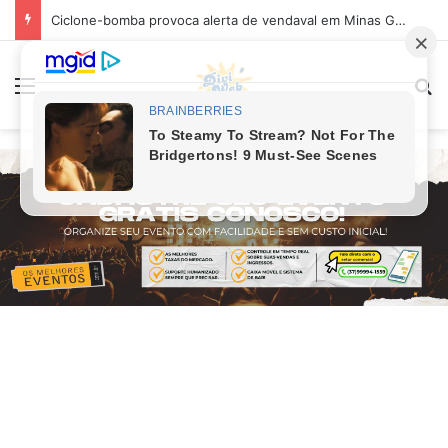
Ciclone-bomba provoca alerta de vendaval em Minas Gerais; veja os impactos previstos para Divinópolis
Menu
Pr