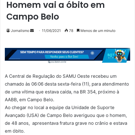
Homem vai a óbito em
Campo Belo
Mande
Jornalismo
11/06/2021
78
Menos de um minuto
um
e-
mail
A Central de Regulação do SAMU Oeste recebeu um
chamado às 06:06 desta sexta-feira (11), para atendimento
de uma vítima que estava caída, na BR 354, próximo à
AABB, em Campo Belo.
Ao chegar no local a equipe da Unidade de Suporte
Avançado (USA) de Campo Belo averiguou que o homem,
de 48 anos, apresentava fratura grave no crânio e estava
em óbito.