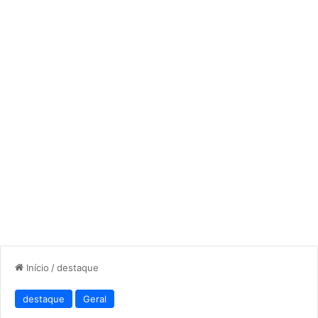
Início
/
destaque
destaque
Geral