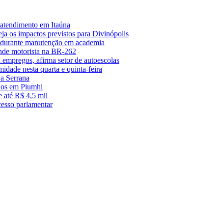
 atendimento em Itaúna
a os impactos previstos para Divinópolis
s durante manutenção em academia
nde motorista na BR-262
empregos, afirma setor de autoescolas
midade nesta quarta e quinta-feira
a Serrana
anos em Piumhi
 até R$ 4,5 mil
cesso parlamentar