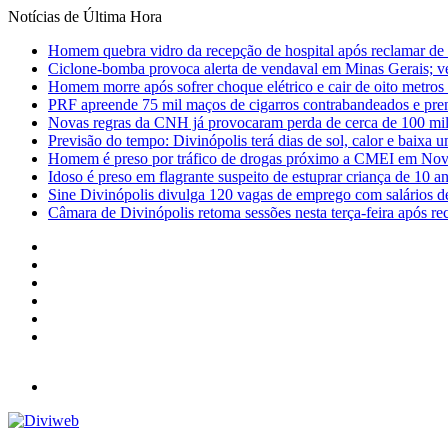
Notícias de Última Hora
Homem quebra vidro da recepção de hospital após reclamar de
Ciclone-bomba provoca alerta de vendaval em Minas Gerais; vej
Homem morre após sofrer choque elétrico e cair de oito metro
PRF apreende 75 mil maços de cigarros contrabandeados e pre
Novas regras da CNH já provocaram perda de cerca de 100 mil 
Previsão do tempo: Divinópolis terá dias de sol, calor e baixa u
Homem é preso por tráfico de drogas próximo a CMEI em Nov
Idoso é preso em flagrante suspeito de estuprar criança de 10 
Sine Divinópolis divulga 120 vagas de emprego com salários de
Câmara de Divinópolis retoma sessões nesta terça-feira após re
Facebook
X
YouTube
Instagram
Entrar
Barra
Lateral
Menu