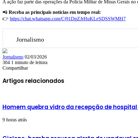
A ação faz parte das operações da Polícia Militar de Minas Gerais no
📲
Receba as principais notícias em tempo real:
👉
https://chat.whatsapp.com/Cj91DpZJrHuKLeSDSSWMH7
Jornalismo
Mande
Jornalismo
02/03/2026
um
304
1 minuto de leitura
Facebook
X
Linkedin
Skype
Messenger
Messenger
WhatsApp
Telegram
e-
Compartilhar
Facebook
X
Linkedin
Skype
Messenger
Messenger
WhatsApp
Telegram
Compartilhar
Imprimir
mail
via
Artigos relacionados
e-
mail
Homem quebra vidro da recepção de hospital
9 horas atrás