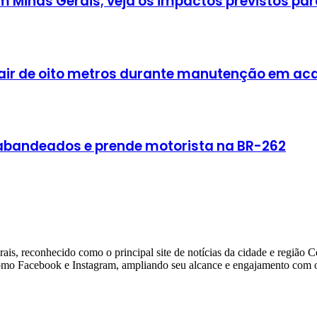
Minas Gerais; veja os impactos previstos para
cair de oito metros durante manutenção em a
rabandeados e prende motorista na BR-262
ais, reconhecido como o principal site de notícias da cidade e região 
 como Facebook e Instagram, ampliando seu alcance e engajamento com o