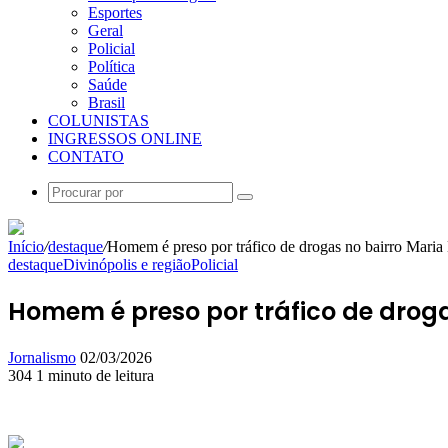
Esportes
Geral
Policial
Política
Saúde
Brasil
COLUNISTAS
INGRESSOS ONLINE
CONTATO
Procurar
por
Início
/
destaque
/
Homem é preso por tráfico de drogas no bairro Maria
destaque
Divinópolis e região
Policial
Homem é preso por tráfico de droga
Mande
Jornalismo
02/03/2026
um
304
1 minuto de leitura
Facebook
X
Linkedin
Skype
Messenger
Messenger
WhatsApp
Telegram
e-
mail