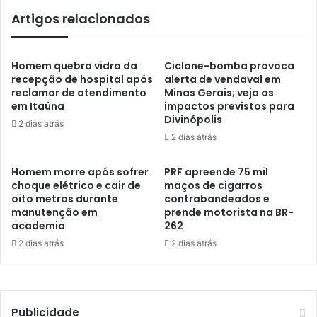
Artigos relacionados
Homem quebra vidro da
Ciclone-bomba provoca
recepção de hospital após
alerta de vendaval em
reclamar de atendimento
Minas Gerais; veja os
em Itaúna
impactos previstos para
Divinópolis
2 dias atrás
2 dias atrás
Homem morre após sofrer
PRF apreende 75 mil
choque elétrico e cair de
maços de cigarros
oito metros durante
contrabandeados e
manutenção em
prende motorista na BR-
academia
262
2 dias atrás
2 dias atrás
Publicidade