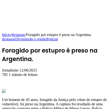
Início
/
destaque
/
Foragido por estupro é preso na Argentina.
destaque
Divinópolis e região
Policial
Foragido por estupro é preso na
Argentina.
Mande
Jornalismo
12/06/2025
um
785
1 minuto de leitura
e-
mail
Um homem de 45 anos, foragido da Justiça pelo crime de estupro de
vulnerável, foi preso na Argentina. A captura foi resultado de uma
operação conjunta entre a Polícia Militar de Minas Gerais, Polícia