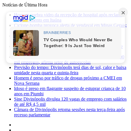
Notícias de Última Hora
Homem quebra vidro da recepção de hospital após reclamar
de atendimento em Itaúna
Ciclone-bomba provoca alerta de vendaval em Minas Gerais;
veja os impactos previstos para Divinópolis
Homem morre após sofrer choque elétrico e cair de oito
metros durante manutenção em academia
PRF apreende 75 mil maços de cigarros contrabandeados e
prende motorista na BR-262
Novas regras da CNH já provocaram perda de cerca de 100
mil empregos, afirma setor de autoescolas
Previsão do tempo: Divinópolis terá dias de sol, calor e baixa
umidade nesta quarta e quinta-feira
Homem é preso por tráfico de drogas próximo a CMEI em
Nova Serrana
Idoso é preso em flagrante suspeito de estuprar criança de 10
anos em Piumhi
Sine Divinópolis divulga 120 vagas de emprego com salários
de até R$ 4,5 mil
Câmara de Divinópolis retoma sessões nesta terça-feira após
recesso parlamentar
Facebook
X