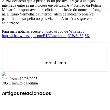
A PM destacou que a prisão só foi possível graças à atuação
integrada entre as instituições envolvidas. A 7ª Região da Polícia
Militar foi responsável por solicitar a inclusão do nome do foragido
na Difusão Vermelha da Interpol, além de indicar o possível
paradeiro do suspeito no país vizinho. A matéria segue em
atualização.
Para mais notícias acesse o nosso grupo de Whatsapp:
https://chat.whatsapp.com/E1DLuvdmouqIGPz6d63jSK
Jornalismo
Mande
Jornalismo
12/06/2025
um
785
1 minuto de leitura
e-
mail
Artigos relacionados