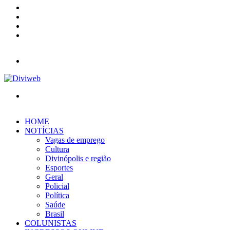
YouTube
Instagram
Entrar
Barra
Lateral
Menu
Procurar
por
HOME
NOTÍCIAS
Vagas de emprego
Cultura
Divinópolis e região
Esportes
Geral
Policial
Política
Saúde
Brasil
COLUNISTAS