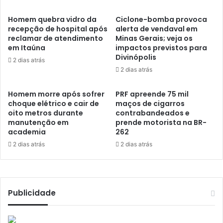
Homem quebra vidro da
Ciclone-bomba provoca
recepção de hospital após
alerta de vendaval em
reclamar de atendimento
Minas Gerais; veja os
em Itaúna
impactos previstos para
Divinópolis
2 dias atrás
2 dias atrás
Homem morre após sofrer
PRF apreende 75 mil
choque elétrico e cair de
maços de cigarros
oito metros durante
contrabandeados e
manutenção em
prende motorista na BR-
academia
262
2 dias atrás
2 dias atrás
Publicidade