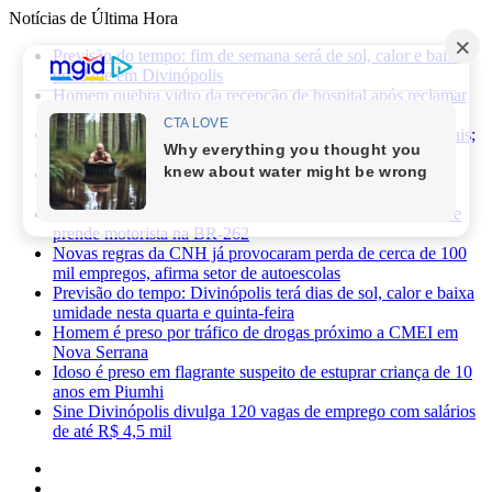
Notícias de Última Hora
Previsão do tempo: fim de semana será de sol, calor e baixa
umidade em Divinópolis
Homem quebra vidro da recepção de hospital após reclamar
de atendimento em Itaúna
Ciclone-bomba provoca alerta de vendaval em Minas Gerais;
veja os impactos previstos para Divinópolis
Homem morre após sofrer choque elétrico e cair de oito
metros durante manutenção em academia
PRF apreende 75 mil maços de cigarros contrabandeados e
prende motorista na BR-262
Novas regras da CNH já provocaram perda de cerca de 100
mil empregos, afirma setor de autoescolas
Previsão do tempo: Divinópolis terá dias de sol, calor e baixa
umidade nesta quarta e quinta-feira
Homem é preso por tráfico de drogas próximo a CMEI em
Nova Serrana
Idoso é preso em flagrante suspeito de estuprar criança de 10
anos em Piumhi
Sine Divinópolis divulga 120 vagas de emprego com salários
de até R$ 4,5 mil
Facebook
X