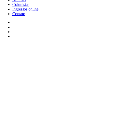
Colunistas
Ingressos online
Contato
Facebook
X
YouTube
Instagram
Facebook
X
WhatsApp
Telegram
Viber