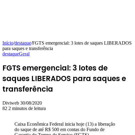
Início
/
destaque
/
FGTS emergencial: 3 lotes de saques LIBERADOS
para saques e transferência
destaque
Geral
FGTS emergencial: 3 lotes de
saques LIBERADOS para saques e
transferência
Mande
Diviweb
30/08/2020
um
82
2 minutos de leitura
e-
mail
Caixa Econômica Federal inicia hoje (13) a liberação
do saque de até R$ 500 em contas do Fundo de
Garantia do Tempo de Serviço (FGTS).