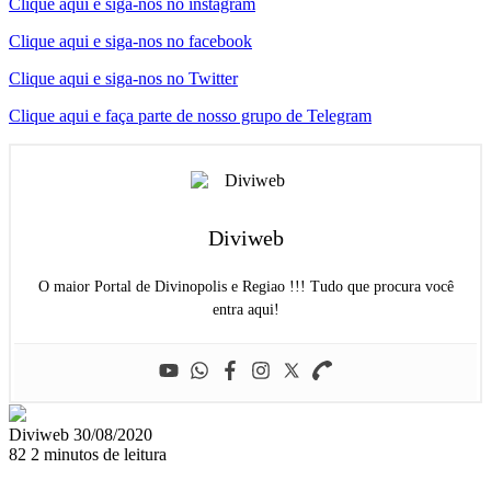
Clique aqui e siga-nos no instagram
Clique aqui e siga-nos no facebook
Clique aqui e siga-nos no Twitter
Clique aqui e faça parte de nosso grupo de Telegram
Diviweb
O maior Portal de Divinopolis e Regiao !!! Tudo que procura você
entra aqui!
Mande
Diviweb
30/08/2020
um
82
2 minutos de leitura
e-