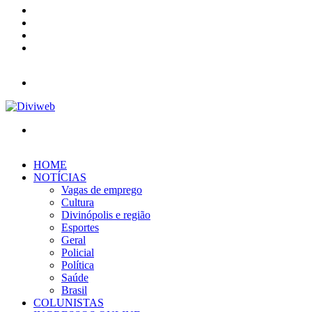
YouTube
Instagram
Entrar
Barra
Lateral
Menu
Procurar
por
HOME
NOTÍCIAS
Vagas de emprego
Cultura
Divinópolis e região
Esportes
Geral
Policial
Política
Saúde
Brasil
COLUNISTAS