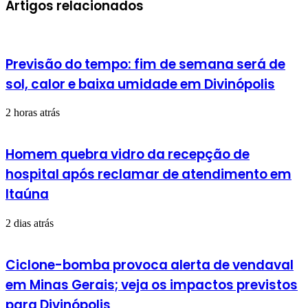
mail
Artigos relacionados
Previsão do tempo: fim de semana será de
sol, calor e baixa umidade em Divinópolis
2 horas atrás
Homem quebra vidro da recepção de
hospital após reclamar de atendimento em
Itaúna
2 dias atrás
Ciclone-bomba provoca alerta de vendaval
em Minas Gerais; veja os impactos previstos
para Divinópolis