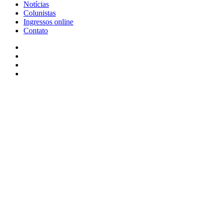
Notícias
Colunistas
Ingressos online
Contato
Facebook
X
YouTube
Instagram
Facebook
X
WhatsApp
Telegram
Viber