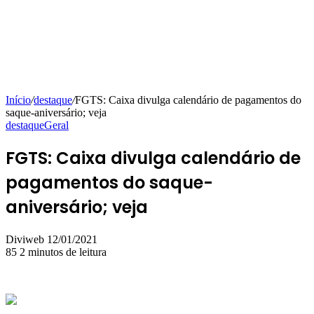
Início
/
destaque
/
FGTS: Caixa divulga calendário de pagamentos do
saque-aniversário; veja
destaque
Geral
FGTS: Caixa divulga calendário de
pagamentos do saque-
aniversário; veja
Mande
Diviweb
12/01/2021
um
85
2 minutos de leitura
e-
mail