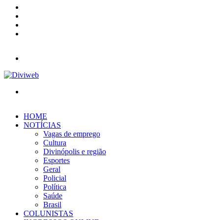
YouTube
Instagram
Entrar
Barra
Lateral
Menu
Procurar
por
HOME
NOTÍCIAS
Vagas de emprego
Cultura
Divinópolis e região
Esportes
Geral
Policial
Política
Saúde
Brasil
COLUNISTAS