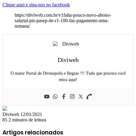
Clique aqui e siga-nos no facebook
https://diviweb.com.br/v1falta-pouco-novo-abono-
salarial-pis-pasep-de-r1-100-faz-pagamento-uma-
semana/
Diviweb
O maior Portal de Divinopolis e Regiao !!! Tudo que procura você
entra aqui!
Mande
Diviweb
12/01/2021
um
85
2 minutos de leitura
e-
mail
Artigos relacionados