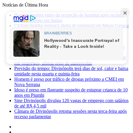
Notícias de Última Hora
Homem quebra vidro da recepção de hospital após reclamar
de atendimento em Itaúna
Ciclone-bomba provoca alerta de vendaval em Minas Gerais;
veja os impactos previstos para Divinópolis
Homem morre após sofrer choque elétrico e cair de oito
metros durante manutenção em academia
PRF apreende 75 mil maços de cigarros contrabandeados e
prende motorista na BR-262
Novas regras da CNH já provocaram perda de cerca de 100
mil empregos, afirma setor de autoescolas
Previsão do tempo: Divinópolis terá dias de sol, calor e baixa
umidade nesta quarta e quinta-feira
Homem é preso por tráfico de drogas próximo a CMEI em
Nova Serrana
Idoso é preso em flagrante suspeito de estuprar criança de 10
anos em Piumhi
Sine Divinópolis divulga 120 vagas de emprego com salários
de até R$ 4,5 mil
Câmara de Divinópolis retoma sessões nesta terça-feira após
recesso parlamentar
Facebook
X