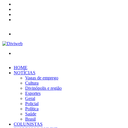
YouTube
Instagram
Entrar
Barra
Lateral
Menu
Procurar
por
HOME
NOTÍCIAS
Vagas de emprego
Cultura
Divinópolis e região
Esportes
Geral
Policial
Política
Saúde
Brasil
COLUNISTAS