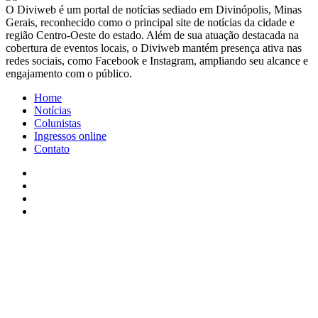
​O Diviweb é um portal de notícias sediado em Divinópolis, Minas
Gerais, reconhecido como o principal site de notícias da cidade e
região Centro-Oeste do estado. Além de sua atuação destacada na
cobertura de eventos locais, o Diviweb mantém presença ativa nas
redes sociais, como Facebook e Instagram, ampliando seu alcance e
engajamento com o público.
Home
Notícias
Colunistas
Ingressos online
Contato
Facebook
X
YouTube
Instagram
Facebook
X
WhatsApp
Telegram
Viber