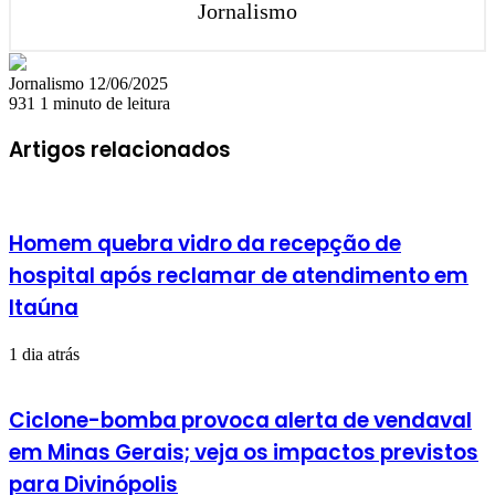
Jornalismo
Mande
Jornalismo
12/06/2025
um
931
1 minuto de leitura
e-
mail
Artigos relacionados
Homem quebra vidro da recepção de
hospital após reclamar de atendimento em
Itaúna
1 dia atrás
Ciclone-bomba provoca alerta de vendaval
em Minas Gerais; veja os impactos previstos
para Divinópolis