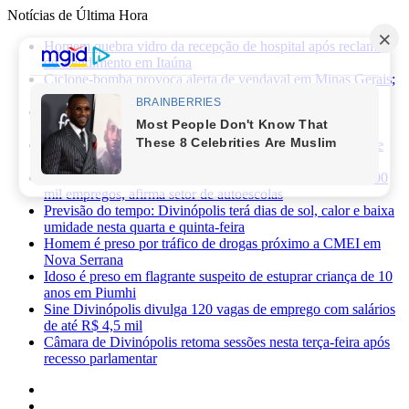
Notícias de Última Hora
Homem quebra vidro da recepção de hospital após reclamar
de atendimento em Itaúna
Ciclone-bomba provoca alerta de vendaval em Minas Gerais;
veja os impactos previstos para Divinópolis
Homem morre após sofrer choque elétrico e cair de oito
metros durante manutenção em academia
PRF apreende 75 mil maços de cigarros contrabandeados e
prende motorista na BR-262
Novas regras da CNH já provocaram perda de cerca de 100
mil empregos, afirma setor de autoescolas
Previsão do tempo: Divinópolis terá dias de sol, calor e baixa
umidade nesta quarta e quinta-feira
Homem é preso por tráfico de drogas próximo a CMEI em
Nova Serrana
Idoso é preso em flagrante suspeito de estuprar criança de 10
anos em Piumhi
Sine Divinópolis divulga 120 vagas de emprego com salários
de até R$ 4,5 mil
Câmara de Divinópolis retoma sessões nesta terça-feira após
recesso parlamentar
Facebook
X