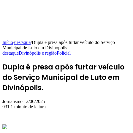
Início
/
destaque
/
Dupla é presa após furtar veículo do Serviço
Municipal de Luto em Divinópolis.
destaque
Divinópolis e região
Policial
Dupla é presa após furtar veículo
do Serviço Municipal de Luto em
Divinópolis.
Mande
Jornalismo
12/06/2025
um
931
1 minuto de leitura
e-
mail