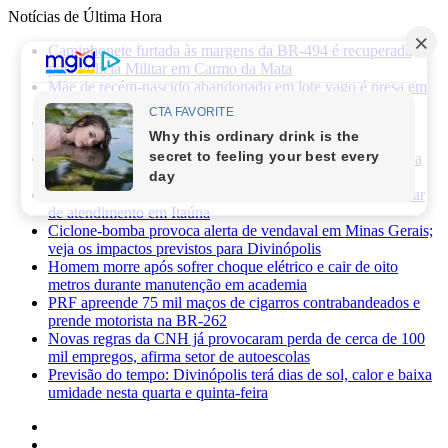
Notícias de Última Hora
Caminhonete furtada às margens da BR-494 é recuperada
pela Polícia Militar em Carmo da Mata
Mãe de recém-nascido abandonado em lote vago é presa em
Sabará
Três pessoas ficam feridas após ataque a facadas no bairro
Planalto, em Divinópolis
Previsão do tempo: fim de semana será de sol, calor e baixa
umidade em Divinópolis
Homem quebra vidro da recepção de hospital após reclamar
de atendimento em Itaúna
Ciclone-bomba provoca alerta de vendaval em Minas Gerais;
veja os impactos previstos para Divinópolis
Homem morre após sofrer choque elétrico e cair de oito
metros durante manutenção em academia
PRF apreende 75 mil maços de cigarros contrabandeados e
prende motorista na BR-262
Novas regras da CNH já provocaram perda de cerca de 100
mil empregos, afirma setor de autoescolas
Previsão do tempo: Divinópolis terá dias de sol, calor e baixa
umidade nesta quarta e quinta-feira
Facebook
X