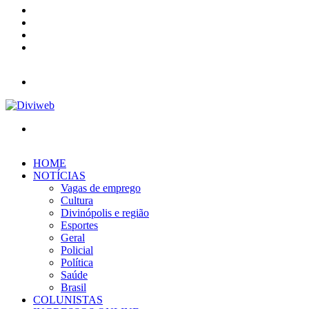
YouTube
Instagram
Entrar
Barra
Lateral
Menu
Procurar
por
HOME
NOTÍCIAS
Vagas de emprego
Cultura
Divinópolis e região
Esportes
Geral
Policial
Política
Saúde
Brasil
COLUNISTAS