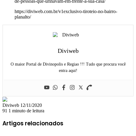
de-pessoas-que-urinavam-em-frente-a-sua-casa/
https://diviweb.com.br/v1exclusivo-tiroteio-no-bairro-
planalto/
Diviweb
O maior Portal de Divinopolis e Regiao !!! Tudo que procura você
entra aqui!
Mande
Diviweb
12/11/2020
um
91
1 minuto de leitura
e-
mail
Artigos relacionados