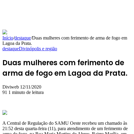
Início
/
destaque
/
Duas mulheres com ferimento de arma de fogo em
Lagoa da Prata.
destaque
Divinópolis e região
Duas mulheres com ferimento de
arma de fogo em Lagoa da Prata.
Mande
Diviweb
12/11/2020
um
91
1 minuto de leitura
e-
mail
A Central de Regulação do SAMU Oeste recebeu um chamado às
21:52 desta quarta-feira (11), para atendimento de um ferimento de
arma de fogo, na Rua Maria Martins de Abreu, Bairro Marília, em