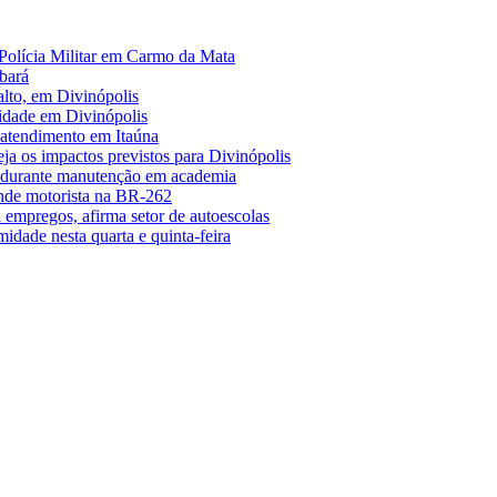
Polícia Militar em Carmo da Mata
bará
alto, em Divinópolis
midade em Divinópolis
 atendimento em Itaúna
a os impactos previstos para Divinópolis
s durante manutenção em academia
nde motorista na BR-262
empregos, afirma setor de autoescolas
midade nesta quarta e quinta-feira