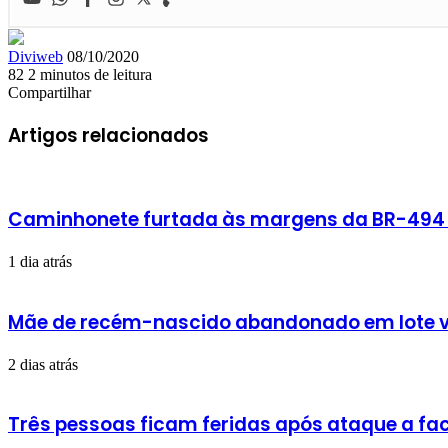
Mande
Diviweb
08/10/2020
um
82
2 minutos de leitura
Facebook
X
Linkedin
Skype
Messenger
Messenger
WhatsApp
Telegram
e-
Compartilhar
Facebook
X
Linkedin
Skype
Messenger
Messenger
WhatsApp
Telegram
Compartilhar
Imprimir
mail
via
Artigos relacionados
e-
mail
Caminhonete furtada às margens da BR-494 é
1 dia atrás
Mãe de recém-nascido abandonado em lote v
2 dias atrás
Três pessoas ficam feridas após ataque a fac