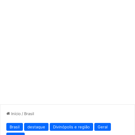
Início
/
Brasil
Brasil
destaque
Divinópolis e região
Geral