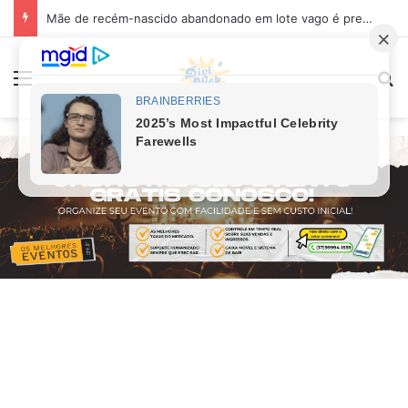
Mãe de recém-nascido abandonado em lote vago é presa em Sabará
Menu
Pr