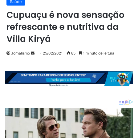
Saúde
Cupuaçu é nova sensação
refrescante e nutritiva da
Villa Kiryá
Mande
Jornalismo
25/02/2021
85
1 minuto de leitura
um
e-
mail