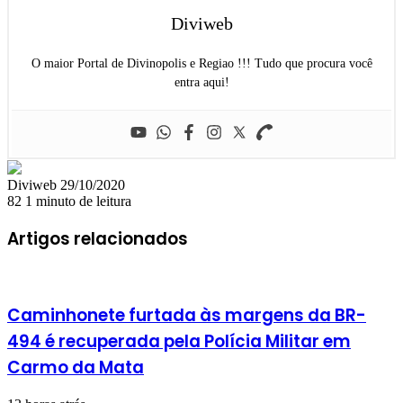
Diviweb
O maior Portal de Divinopolis e Regiao !!! Tudo que procura você
entra aqui!
Mande
Diviweb
29/10/2020
um
82
1 minuto de leitura
e-
mail
Artigos relacionados
Caminhonete furtada às margens da BR-
494 é recuperada pela Polícia Militar em
Carmo da Mata