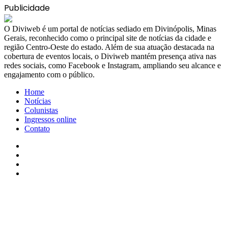
Publicidade
​O Diviweb é um portal de notícias sediado em Divinópolis, Minas
Gerais, reconhecido como o principal site de notícias da cidade e
região Centro-Oeste do estado. Além de sua atuação destacada na
cobertura de eventos locais, o Diviweb mantém presença ativa nas
redes sociais, como Facebook e Instagram, ampliando seu alcance e
engajamento com o público.
Home
Notícias
Colunistas
Ingressos online
Contato
Facebook
X
YouTube
Instagram
Facebook
X
WhatsApp
Telegram
Viber