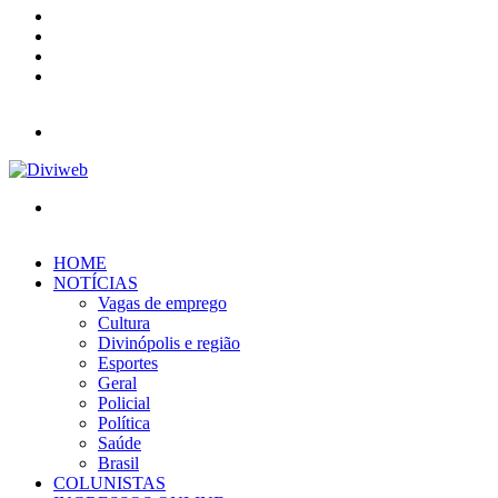
YouTube
Instagram
Entrar
Barra
Lateral
Menu
Procurar
por
HOME
NOTÍCIAS
Vagas de emprego
Cultura
Divinópolis e região
Esportes
Geral
Policial
Política
Saúde
Brasil
COLUNISTAS