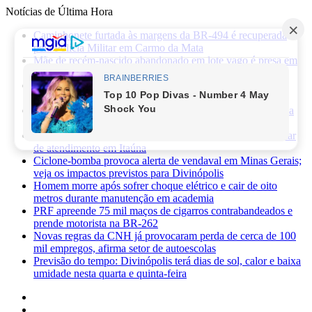
Notícias de Última Hora
Caminhonete furtada às margens da BR-494 é recuperada
pela Polícia Militar em Carmo da Mata
Mãe de recém-nascido abandonado em lote vago é presa em
Sabará
Três pessoas ficam feridas após ataque a facadas no bairro
Planalto, em Divinópolis
Previsão do tempo: fim de semana será de sol, calor e baixa
umidade em Divinópolis
Homem quebra vidro da recepção de hospital após reclamar
de atendimento em Itaúna
Ciclone-bomba provoca alerta de vendaval em Minas Gerais;
veja os impactos previstos para Divinópolis
Homem morre após sofrer choque elétrico e cair de oito
metros durante manutenção em academia
PRF apreende 75 mil maços de cigarros contrabandeados e
prende motorista na BR-262
Novas regras da CNH já provocaram perda de cerca de 100
mil empregos, afirma setor de autoescolas
Previsão do tempo: Divinópolis terá dias de sol, calor e baixa
umidade nesta quarta e quinta-feira
Facebook
X