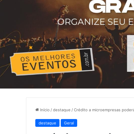
Início
/
destaque
/
Crédito a microempresas poderá
destaque
Geral