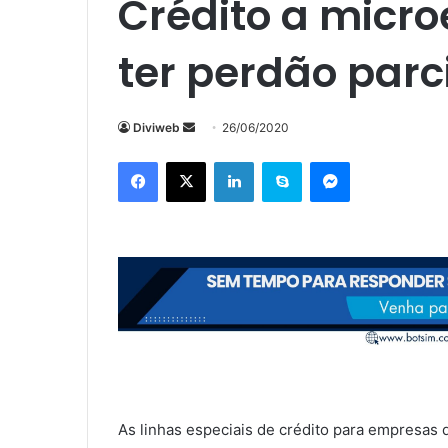
Crédito a micr
ter perdão parc
Mande
Diviweb
26/06/2020
um
Facebook
X
Linkedin
Skype
Messenger
e-
mail
As linhas especiais de crédito para empresas