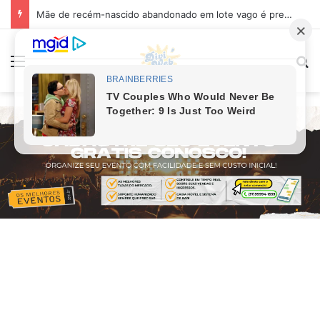
Mãe de recém-nascido abandonado em lote vago é presa em Sabará
Menu
Pr