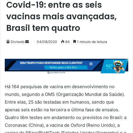
Covid-19: entre as seis
vacinas mais avançadas,
Brasil tem quatro
Mande
Diviweb
04/08/2020
84
1 minuto de leitura
um
e-
mail
Há 164 pesquisas de vacina em desenvolvimento no
mundo, segundo a OMS (Organização Mundial da Saúde).
Entre elas, 25 são testadas em humanos, sendo que
apenas seis estão na terceira e última fase de ensaios.
Quatro têm testes em andamento ou previstos no Brasil: a
Coronavac (China), a vacina de Oxford (Reino Unido), a
vacina da Pfizer/BioNTech (Estados Unidos/Alemanha) e a