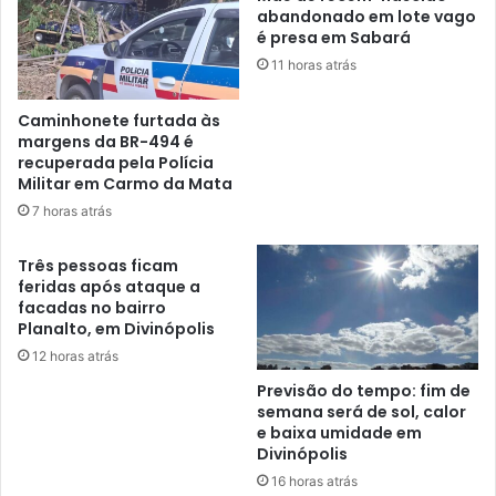
abandonado em lote vago
é presa em Sabará
11 horas atrás
Caminhonete furtada às
margens da BR-494 é
recuperada pela Polícia
Militar em Carmo da Mata
7 horas atrás
Três pessoas ficam
feridas após ataque a
facadas no bairro
Planalto, em Divinópolis
12 horas atrás
Previsão do tempo: fim de
semana será de sol, calor
e baixa umidade em
Divinópolis
16 horas atrás