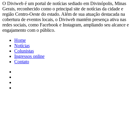
​O Diviweb é um portal de notícias sediado em Divinópolis, Minas
Gerais, reconhecido como o principal site de notícias da cidade e
região Centro-Oeste do estado. Além de sua atuação destacada na
cobertura de eventos locais, o Diviweb mantém presença ativa nas
redes sociais, como Facebook e Instagram, ampliando seu alcance e
engajamento com o público.
Home
Notícias
Colunistas
Ingressos online
Contato
Facebook
X
YouTube
Instagram
Facebook
X
WhatsApp
Telegram
Viber