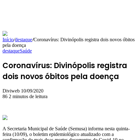
Início
/
destaque
/
Coronavírus: Divinópolis registra dois novos óbitos
pela doença
destaque
Saúde
Coronavírus: Divinópolis registra
dois novos óbitos pela doença
Mande
Diviweb
10/09/2020
um
86
2 minutos de leitura
e-
mail
A Secretaria Municipal de Saúde (Semusa) informa nesta quinta-
feira (10/09), o boletim epidemiológico atualizado com a
confirmação de mais duas mortes decorrentes de Covid-19 no