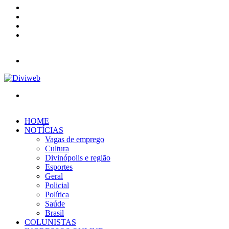
YouTube
Instagram
Entrar
Barra
Lateral
Menu
Procurar
por
HOME
NOTÍCIAS
Vagas de emprego
Cultura
Divinópolis e região
Esportes
Geral
Policial
Política
Saúde
Brasil
COLUNISTAS