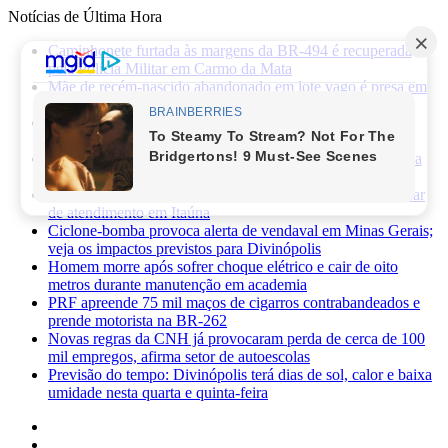
Notícias de Última Hora
Caminhonete furtada às margens da BR-494 é recuperada
pela Polícia Militar em Carmo da Mata
Mãe de recém-nascido abandonado em lote vago é presa em
Sabará
Três pessoas ficam feridas após ataque a facadas no bairro
Planalto, em Divinópolis
Previsão do tempo: fim de semana será de sol, calor e baixa
umidade em Divinópolis
Homem quebra vidro da recepção de hospital após reclamar
de atendimento em Itaúna
Ciclone-bomba provoca alerta de vendaval em Minas Gerais;
veja os impactos previstos para Divinópolis
Homem morre após sofrer choque elétrico e cair de oito
metros durante manutenção em academia
PRF apreende 75 mil maços de cigarros contrabandeados e
prende motorista na BR-262
Novas regras da CNH já provocaram perda de cerca de 100
mil empregos, afirma setor de autoescolas
Previsão do tempo: Divinópolis terá dias de sol, calor e baixa
umidade nesta quarta e quinta-feira
Facebook
X