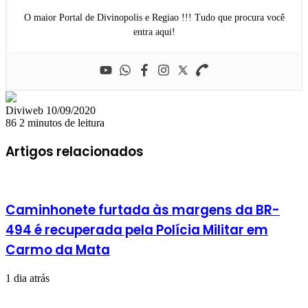
O maior Portal de Divinopolis e Regiao !!! Tudo que procura você
entra aqui!
Mande
Diviweb
10/09/2020
um
86
2 minutos de leitura
e-
mail
Artigos relacionados
Caminhonete furtada às margens da BR-
494 é recuperada pela Polícia Militar em
Carmo da Mata
1 dia atrás