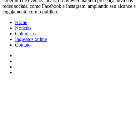
cobertura de eventos locais, o Diviweb mantém presença ativa nas
redes sociais, como Facebook e Instagram, ampliando seu alcance e
engajamento com o público.
Home
Notícias
Colunistas
Ingressos online
Contato
Facebook
X
YouTube
Instagram
Facebook
X
WhatsApp
Telegram
Viber