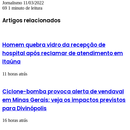
Mande
Jornalismo
11/03/2022
um
69
1 minuto de leitura
e-
mail
Artigos relacionados
Homem quebra vidro da recepção de
hospital após reclamar de atendimento em
Itaúna
11 horas atrás
Ciclone-bomba provoca alerta de vendaval
em Minas Gerais; veja os impactos previstos
para Divinópolis
16 horas atrás