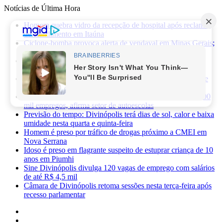
Notícias de Última Hora
Homem quebra vidro da recepção de hospital após reclamar
de atendimento em Itaúna
Ciclone-bomba provoca alerta de vendaval em Minas Gerais;
veja os impactos previstos para Divinópolis
Homem morre após sofrer choque elétrico e cair de oito
metros durante manutenção em academia
PRF apreende 75 mil maços de cigarros contrabandeados e
prende motorista na BR-262
Novas regras da CNH já provocaram perda de cerca de 100
mil empregos, afirma setor de autoescolas
Previsão do tempo: Divinópolis terá dias de sol, calor e baixa
umidade nesta quarta e quinta-feira
Homem é preso por tráfico de drogas próximo a CMEI em
Nova Serrana
Idoso é preso em flagrante suspeito de estuprar criança de 10
anos em Piumhi
Sine Divinópolis divulga 120 vagas de emprego com salários
de até R$ 4,5 mil
Câmara de Divinópolis retoma sessões nesta terça-feira após
recesso parlamentar
Facebook
X