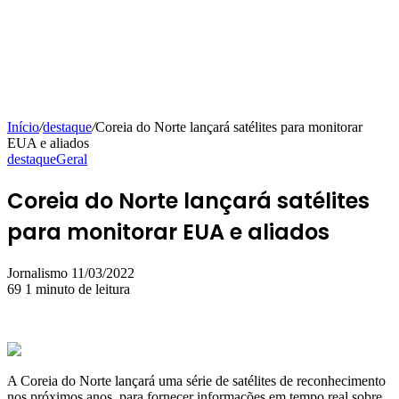
Início
/
destaque
/
Coreia do Norte lançará satélites para monitorar
EUA e aliados
destaque
Geral
Coreia do Norte lançará satélites
para monitorar EUA e aliados
Mande
Jornalismo
11/03/2022
um
69
1 minuto de leitura
e-
mail
A Coreia do Norte lançará uma série de satélites de reconhecimento
nos próximos anos, para fornecer informações em tempo real sobre