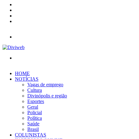
YouTube
Instagram
Entrar
Barra
Lateral
Menu
Procurar
por
HOME
NOTÍCIAS
Vagas de emprego
Cultura
Divinópolis e região
Esportes
Geral
Policial
Política
Saúde
Brasil
COLUNISTAS