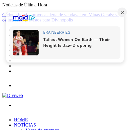
Notícias de Última Hora
Ciclone-bomba provoca alerta de vendaval em Minas Gerais; veja
os impactos previstos para Divinópolis
Facebook
X
YouTube
Instagram
Entrar
Barra
Lateral
Menu
Procurar
por
HOME
NOTÍCIAS