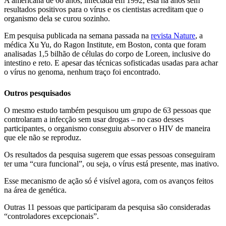
A americana de 66 anos, infectada em 1992, está há anos sem
resultados positivos para o vírus e os cientistas acreditam que o
organismo dela se curou sozinho.
Em pesquisa publicada na semana passada na
revista Nature
, a
médica Xu Yu, do Ragon Institute, em Boston, conta que foram
analisadas 1,5 bilhão de células do corpo de Loreen, inclusive do
intestino e reto. E apesar das técnicas sofisticadas usadas para achar
o vírus no genoma, nenhum traço foi encontrado.
Outros pesquisados
O mesmo estudo também pesquisou um grupo de 63 pessoas que
controlaram a infecção sem usar drogas – no caso desses
participantes, o organismo conseguiu absorver o HIV de maneira
que ele não se reproduz.
Os resultados da pesquisa sugerem que essas pessoas conseguiram
ter uma “cura funcional”, ou seja, o vírus está presente, mas inativo.
Esse mecanismo de ação só é visível agora, com os avanços feitos
na área de genética.
Outras 11 pessoas que participaram da pesquisa são consideradas
“controladores excepcionais”.