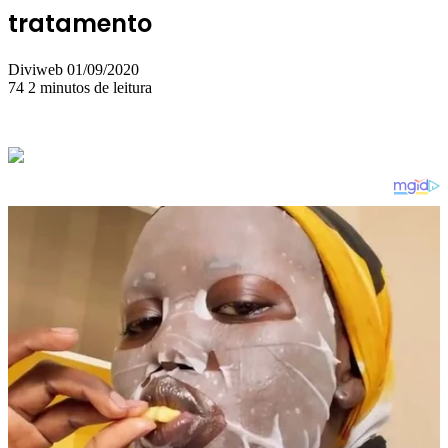
tratamento
Mande
Diviweb
01/09/2020
um
74
2 minutos de leitura
e-
mail