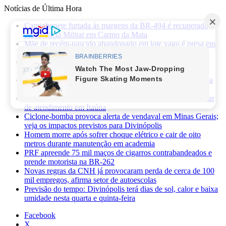
Notícias de Última Hora
Caminhonete furtada às margens da BR-494 é recuperada
pela Polícia Militar em Carmo da Mata
Mãe de recém-nascido abandonado em lote vago é presa em
Sabará
Três pessoas ficam feridas após ataque a facadas no bairro
Planalto, em Divinópolis
Previsão do tempo: fim de semana será de sol, calor e baixa
umidade em Divinópolis
Homem quebra vidro da recepção de hospital após reclamar
de atendimento em Itaúna
Ciclone-bomba provoca alerta de vendaval em Minas Gerais;
veja os impactos previstos para Divinópolis
Homem morre após sofrer choque elétrico e cair de oito
metros durante manutenção em academia
PRF apreende 75 mil maços de cigarros contrabandeados e
prende motorista na BR-262
Novas regras da CNH já provocaram perda de cerca de 100
mil empregos, afirma setor de autoescolas
Previsão do tempo: Divinópolis terá dias de sol, calor e baixa
umidade nesta quarta e quinta-feira
Facebook
X