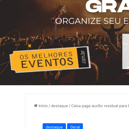
Início
/
destaque
/
Caixa paga auxílio residual para 
destaque
Geral