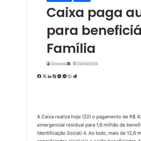
Caixa paga aux
para beneficiá
Família
Mande
Diviweb
22/09/2020
um
Facebook
X
Linkedin
Skype
Messenger
Messenger
WhatsApp
Telegram
e-
mail
A Caixa realiza hoje (22) o pagamento de R$ 42
emergencial residual para 1,6 milhão de benefi
Identificação Social) 4. Ao todo, mais de 12,6