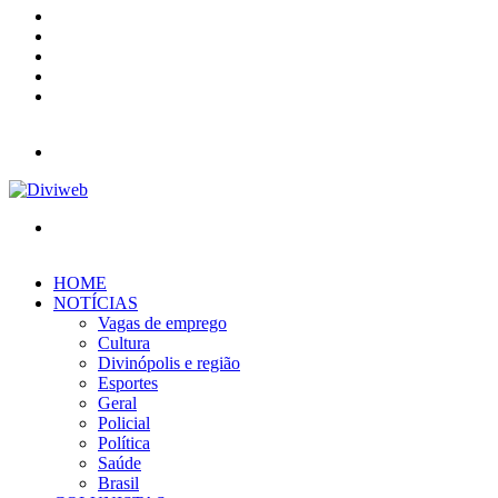
X
YouTube
Instagram
Entrar
Barra
Lateral
Menu
Procurar
por
HOME
NOTÍCIAS
Vagas de emprego
Cultura
Divinópolis e região
Esportes
Geral
Policial
Política
Saúde
Brasil