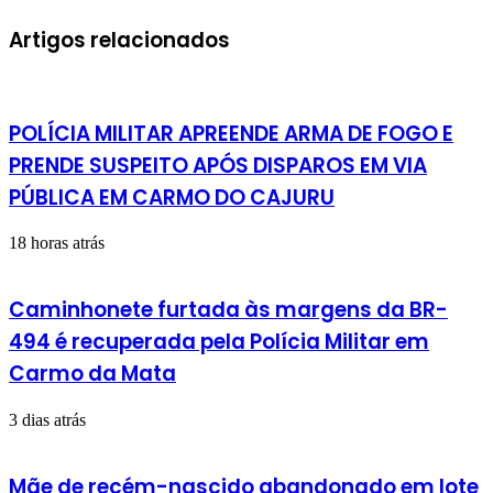
e-
mail
Artigos relacionados
POLÍCIA MILITAR APREENDE ARMA DE FOGO E
PRENDE SUSPEITO APÓS DISPAROS EM VIA
PÚBLICA EM CARMO DO CAJURU
18 horas atrás
Caminhonete furtada às margens da BR-
494 é recuperada pela Polícia Militar em
Carmo da Mata
3 dias atrás
Mãe de recém-nascido abandonado em lote