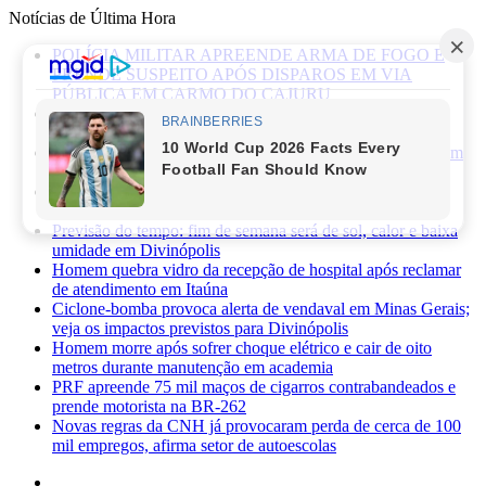
Notícias de Última Hora
POLÍCIA MILITAR APREENDE ARMA DE FOGO E
PRENDE SUSPEITO APÓS DISPAROS EM VIA
PÚBLICA EM CARMO DO CAJURU
Caminhonete furtada às margens da BR-494 é recuperada
pela Polícia Militar em Carmo da Mata
Mãe de recém-nascido abandonado em lote vago é presa em
Sabará
Três pessoas ficam feridas após ataque a facadas no bairro
Planalto, em Divinópolis
Previsão do tempo: fim de semana será de sol, calor e baixa
umidade em Divinópolis
Homem quebra vidro da recepção de hospital após reclamar
de atendimento em Itaúna
Ciclone-bomba provoca alerta de vendaval em Minas Gerais;
veja os impactos previstos para Divinópolis
Homem morre após sofrer choque elétrico e cair de oito
metros durante manutenção em academia
PRF apreende 75 mil maços de cigarros contrabandeados e
prende motorista na BR-262
Novas regras da CNH já provocaram perda de cerca de 100
mil empregos, afirma setor de autoescolas
Facebook