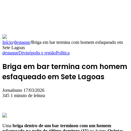
Início
/
destaque
/
Briga em bar termina com homem esfaqueado em
Sete Lagoas
destaque
Divinópolis e região
Política
Briga em bar termina com homem
esfaqueado em Sete Lagoas
Mande
Jornalismo
17/03/2026
um
345
1 minuto de leitura
e-
mail
Uma
briga dentro de um bar terminou com um homem
esfaqueado na noite do último domingo (15)
no bairro
Quintas