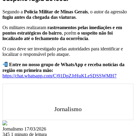
Segundo a
Polícia Militar de Minas Gerais
, o autor da agressão
fugiu antes da chegada das viaturas
.
Os militares realizaram
rastreamentos pelas imediações e em
pontos estratégicos do bairro
, porém
o suspeito não foi
localizado até o fechamento da ocorrência
.
O caso deve ser investigado pelas autoridades para identificar e
localizar o responsável pelo ataque.
Entre no nosso grupo de WhatsApp e receba notícias da
região em primeira mão:
https://chat.whatsapp.com/Cj91DpZJrHuKLeSDSSWMH7
Jornalismo
Mande
Jornalismo
17/03/2026
um
345
1 minuto de leitura