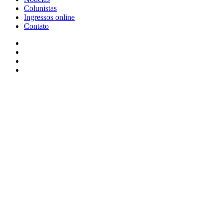
Colunistas
Ingressos online
Contato
Facebook
X
YouTube
Instagram
Facebook
X
WhatsApp
Telegram
Viber