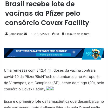
Brasil recebe lote de
vacinas da Pfizer pelo
consórcio Covax Facility
Mande
Jornalismo
21/06/2021
83
1 minuto de leitura
um
e-
mail
Uma remessa com 842,4 mil doses da vacina contra a
covid-19 da Pfizer/BioNTech desembarcou no Aeroporto
de Viracopos, em Campinas (SP), neste domingo (20), pelo
consórcio Covax Facility.
Esse é o primeiro lote da farmacêutica que desembarca no
país correspondente à aliança liderada pela Organização