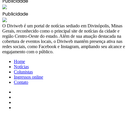
Publicidade
Publicidade
​O Diviweb é um portal de notícias sediado em Divinópolis, Minas
Gerais, reconhecido como o principal site de notícias da cidade e
região Centro-Oeste do estado. Além de sua atuação destacada na
cobertura de eventos locais, o Diviweb mantém presença ativa nas
redes sociais, como Facebook e Instagram, ampliando seu alcance e
engajamento com o público.
Home
Notícias
Colunistas
Ingressos online
Contato
Facebook
X
YouTube
Instagram
Facebook
X
WhatsApp
Telegram
Viber