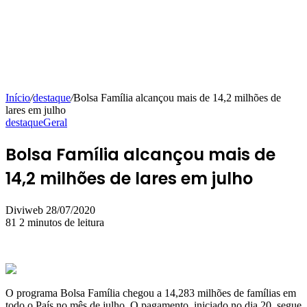
Início
/
destaque
/
Bolsa Família alcançou mais de 14,2 milhões de
lares em julho
destaque
Geral
Bolsa Família alcançou mais de
14,2 milhões de lares em julho
Mande
Diviweb
28/07/2020
um
81
2 minutos de leitura
e-
mail
O programa Bolsa Família chegou a 14,283 milhões de famílias em
todo o País no mês de julho. O pagamento, iniciado no dia 20, segue