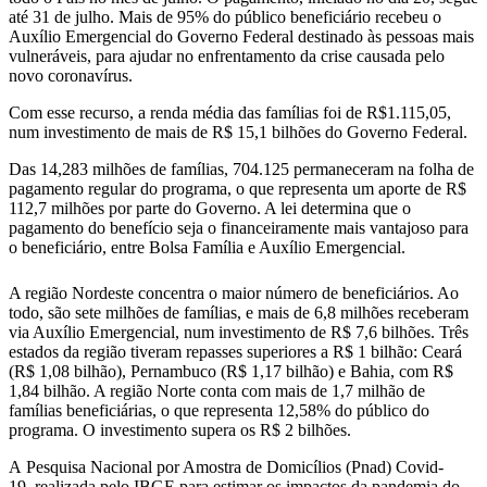
até 31 de julho. Mais de 95% do público beneficiário recebeu o
Auxílio Emergencial do Governo Federal destinado às pessoas mais
vulneráveis, para ajudar no enfrentamento da crise causada pelo
novo coronavírus.
Com esse recurso, a renda média das famílias foi de R$1.115,05,
num investimento de mais de R$ 15,1 bilhões do Governo Federal.
Das 14,283 milhões de famílias, 704.125 permaneceram na folha de
pagamento regular do programa, o que representa um aporte de R$
112,7 milhões por parte do Governo. A lei determina que o
pagamento do benefício seja o financeiramente mais vantajoso para
o beneficiário, entre Bolsa Família e Auxílio Emergencial.
A região Nordeste concentra o maior número de beneficiários. Ao
todo, são sete milhões de famílias, e mais de 6,8 milhões receberam
via Auxílio Emergencial, num investimento de R$ 7,6 bilhões. Três
estados da região tiveram repasses superiores a R$ 1 bilhão: Ceará
(R$ 1,08 bilhão), Pernambuco (R$ 1,17 bilhão) e Bahia, com R$
1,84 bilhão. A região Norte conta com mais de 1,7 milhão de
famílias beneficiárias, o que representa 12,58% do público do
programa. O investimento supera os R$ 2 bilhões.
A Pesquisa Nacional por Amostra de Domicílios (Pnad) Covid-
19, realizada pelo IBGE para estimar os impactos da pandemia do