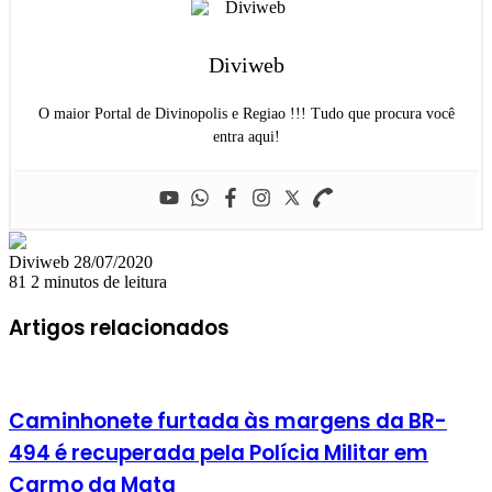
Diviweb
O maior Portal de Divinopolis e Regiao !!! Tudo que procura você
entra aqui!
Mande
Diviweb
28/07/2020
um
81
2 minutos de leitura
e-
mail
Artigos relacionados
Caminhonete furtada às margens da BR-
494 é recuperada pela Polícia Militar em
Carmo da Mata