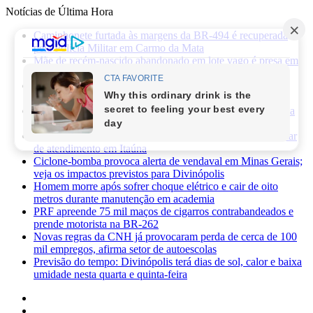
Notícias de Última Hora
Caminhonete furtada às margens da BR-494 é recuperada
pela Polícia Militar em Carmo da Mata
Mãe de recém-nascido abandonado em lote vago é presa em
Sabará
Três pessoas ficam feridas após ataque a facadas no bairro
Planalto, em Divinópolis
Previsão do tempo: fim de semana será de sol, calor e baixa
umidade em Divinópolis
Homem quebra vidro da recepção de hospital após reclamar
de atendimento em Itaúna
Ciclone-bomba provoca alerta de vendaval em Minas Gerais;
veja os impactos previstos para Divinópolis
Homem morre após sofrer choque elétrico e cair de oito
metros durante manutenção em academia
PRF apreende 75 mil maços de cigarros contrabandeados e
prende motorista na BR-262
Novas regras da CNH já provocaram perda de cerca de 100
mil empregos, afirma setor de autoescolas
Previsão do tempo: Divinópolis terá dias de sol, calor e baixa
umidade nesta quarta e quinta-feira
Facebook
X