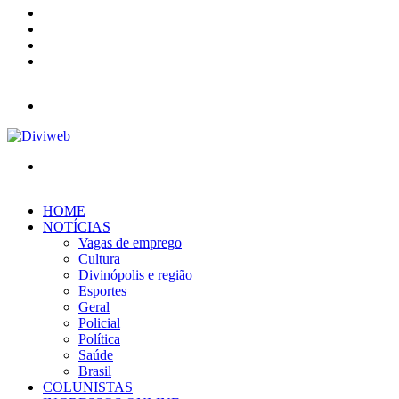
YouTube
Instagram
Entrar
Barra
Lateral
Menu
Procurar
por
HOME
NOTÍCIAS
Vagas de emprego
Cultura
Divinópolis e região
Esportes
Geral
Policial
Política
Saúde
Brasil
COLUNISTAS