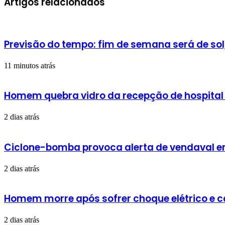
Artigos relacionados
e-
mail
Previsão do tempo: fim de semana será de sol
11 minutos atrás
Homem quebra vidro da recepção de hospital
2 dias atrás
Ciclone-bomba provoca alerta de vendaval em 
2 dias atrás
Homem morre após sofrer choque elétrico e 
2 dias atrás