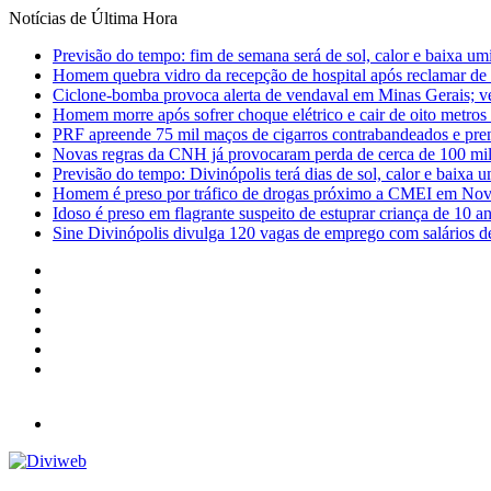
Notícias de Última Hora
Previsão do tempo: fim de semana será de sol, calor e baixa u
Homem quebra vidro da recepção de hospital após reclamar de
Ciclone-bomba provoca alerta de vendaval em Minas Gerais; vej
Homem morre após sofrer choque elétrico e cair de oito metro
PRF apreende 75 mil maços de cigarros contrabandeados e pre
Novas regras da CNH já provocaram perda de cerca de 100 mil 
Previsão do tempo: Divinópolis terá dias de sol, calor e baixa u
Homem é preso por tráfico de drogas próximo a CMEI em Nov
Idoso é preso em flagrante suspeito de estuprar criança de 10 
Sine Divinópolis divulga 120 vagas de emprego com salários de
Facebook
X
YouTube
Instagram
Entrar
Barra
Lateral
Menu