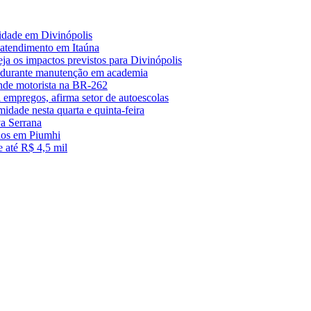
midade em Divinópolis
 atendimento em Itaúna
a os impactos previstos para Divinópolis
s durante manutenção em academia
nde motorista na BR-262
empregos, afirma setor de autoescolas
midade nesta quarta e quinta-feira
a Serrana
anos em Piumhi
 até R$ 4,5 mil