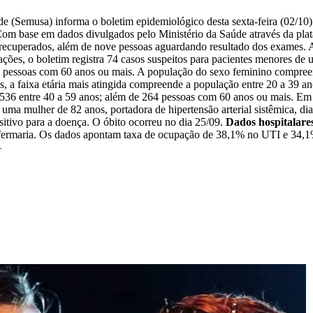
úde (Semusa) informa o boletim epidemiológico desta sexta-feira (02/
. Com base em dados divulgados pelo Ministério da Saúde através da p
 recuperados, além de nove pessoas aguardando resultado dos exames. A
ações, o boletim registra 74 casos suspeitos para pacientes menores de u
89 pessoas com 60 anos ou mais. A população do sexo feminino compreen
s, a faixa etária mais atingida compreende a população entre 20 a 39
os; 536 entre 40 a 59 anos; além de 264 pessoas com 60 anos ou mais. E
uma mulher de 82 anos, portadora de hipertensão arterial sistêmica, dia
itivo para a doença. O óbito ocorreu no dia 25/09.
Dados hospitalare
nfermaria. Os dados apontam taxa de ocupação de 38,1% no UTI e 34,1%
–