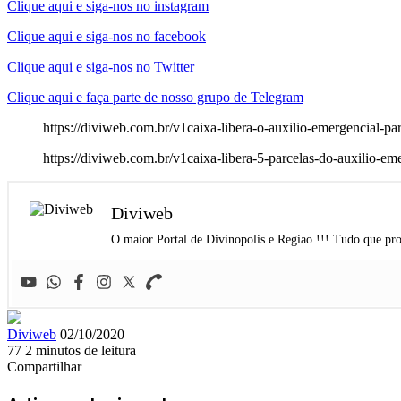
Clique aqui e siga-nos no instagram
Clique aqui e siga-nos no facebook
Clique aqui e siga-nos no Twitter
Clique aqui e faça parte de nosso grupo de Telegram
https://diviweb.com.br/v1caixa-libera-o-auxilio-emergencial-pa
https://diviweb.com.br/v1caixa-libera-5-parcelas-do-auxilio-em
Diviweb
O maior Portal de Divinopolis e Regiao !!! Tudo que pro
Mande
Diviweb
02/10/2020
um
77
2 minutos de leitura
Facebook
X
Linkedin
Skype
Messenger
Messenger
WhatsApp
Telegram
e-
Compartilhar
Facebook
X
Linkedin
Skype
Messenger
Messenger
WhatsApp
Telegram
Compartilhar
Imprimir
mail
via