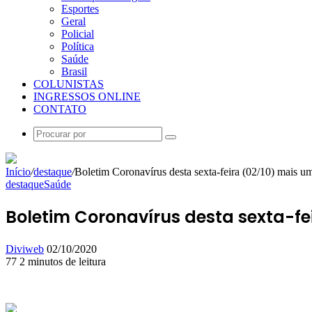
Esportes
Geral
Policial
Política
Saúde
Brasil
COLUNISTAS
INGRESSOS ONLINE
CONTATO
Procurar
por
Início
/
destaque
/
Boletim Coronavírus desta sexta-feira (02/10) mais 
destaque
Saúde
Boletim Coronavírus desta sexta-fe
Mande
Diviweb
02/10/2020
um
77
2 minutos de leitura
Facebook
X
Linkedin
Skype
Messenger
Messenger
WhatsApp
Telegram
e-
mail