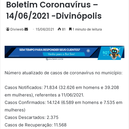
Boletim Coronavírus –
14/06/2021 -Divinópolis
Mande
Diviweb
15/06/2021
81
1 minuto de leitura
um
e-
mail
Número atualizado de casos de coronavírus no município:
Casos Notificados: 71.834 (32.626 em homens e 39.208
em mulheres), referentes a 11/06/2021.
Casos Confirmados: 14.124 (6.589 em homens e 7.535 em
mulheres)
Casos Descartados: 2.375
Casos de Recuperação: 11.568