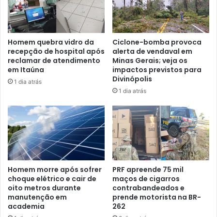
Homem quebra vidro da
Ciclone-bomba provoca
recepção de hospital após
alerta de vendaval em
reclamar de atendimento
Minas Gerais; veja os
em Itaúna
impactos previstos para
Divinópolis
1 dia atrás
1 dia atrás
Homem morre após sofrer
PRF apreende 75 mil
choque elétrico e cair de
maços de cigarros
oito metros durante
contrabandeados e
manutenção em
prende motorista na BR-
academia
262