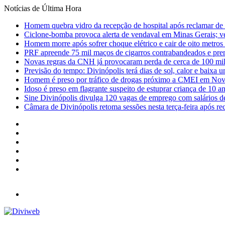
Notícias de Última Hora
Homem quebra vidro da recepção de hospital após reclamar de
Ciclone-bomba provoca alerta de vendaval em Minas Gerais; vej
Homem morre após sofrer choque elétrico e cair de oito metro
PRF apreende 75 mil maços de cigarros contrabandeados e pre
Novas regras da CNH já provocaram perda de cerca de 100 mil 
Previsão do tempo: Divinópolis terá dias de sol, calor e baixa u
Homem é preso por tráfico de drogas próximo a CMEI em Nov
Idoso é preso em flagrante suspeito de estuprar criança de 10 
Sine Divinópolis divulga 120 vagas de emprego com salários de
Câmara de Divinópolis retoma sessões nesta terça-feira após re
Facebook
X
YouTube
Instagram
Entrar
Barra
Lateral
Menu