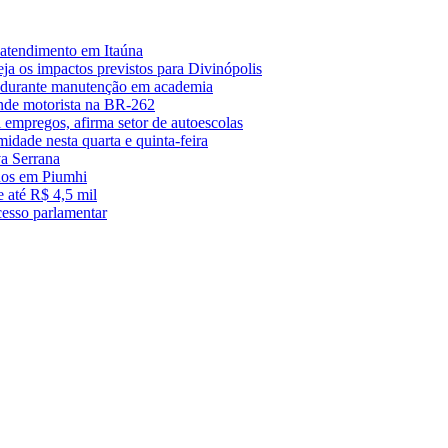
 atendimento em Itaúna
a os impactos previstos para Divinópolis
s durante manutenção em academia
nde motorista na BR-262
empregos, afirma setor de autoescolas
midade nesta quarta e quinta-feira
a Serrana
anos em Piumhi
 até R$ 4,5 mil
cesso parlamentar