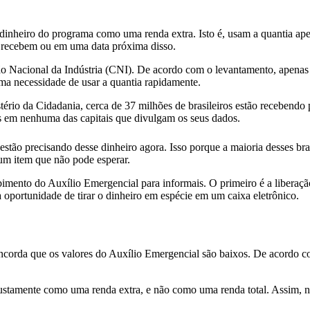
inheiro do programa como uma renda extra. Isto é, usam a quantia apen
e recebem ou em uma data próxima disso.
o Nacional da Indústria (CNI). De acordo com o levantamento, apenas
ma necessidade de usar a quantia rapidamente.
rio da Cidadania, cerca de 37 milhões de brasileiros estão recebendo 
as em nenhuma das capitais que divulgam os seus dados.
stão precisando desse dinheiro agora. Isso porque a maioria desses bras
um item que não pode esperar.
imento do Auxílio Emergencial para informais. O primeiro é a liberação
a oportunidade de tirar o dinheiro em espécie em um caixa eletrônico.
oncorda que os valores do Auxílio Emergencial são baixos. De acordo c
 justamente como uma renda extra, e não como uma renda total. Assim, 