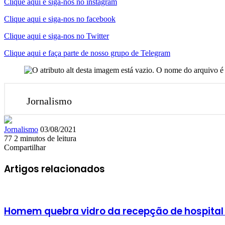
Clique aqui e siga-nos no instagram
Clique aqui e siga-nos no facebook
Clique aqui e siga-nos no Twitter
Clique aqui e faça parte de nosso grupo de Telegram
Jornalismo
Mande
Jornalismo
03/08/2021
um
77
2 minutos de leitura
Facebook
X
Linkedin
Skype
Messenger
Messenger
WhatsApp
Telegram
e-
Compartilhar
Facebook
X
Linkedin
Skype
Messenger
Messenger
WhatsApp
Telegram
Compartilhar
Imprimir
mail
via
Artigos relacionados
e-
mail
Homem quebra vidro da recepção de hospital