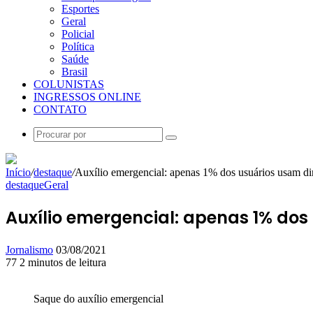
Esportes
Geral
Policial
Política
Saúde
Brasil
COLUNISTAS
INGRESSOS ONLINE
CONTATO
Procurar
por
Início
/
destaque
/
Auxílio emergencial: apenas 1% dos usuários usam di
destaque
Geral
Auxílio emergencial: apenas 1% dos
Mande
Jornalismo
03/08/2021
um
77
2 minutos de leitura
Facebook
X
Linkedin
Skype
Messenger
Messenger
WhatsApp
Telegram
e-
mail
Saque do auxílio emergencial