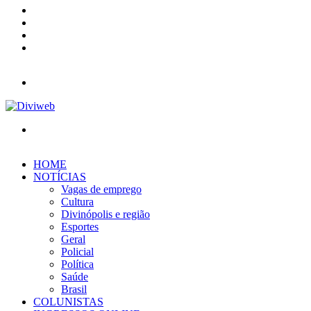
YouTube
Instagram
Entrar
Barra
Lateral
Menu
Procurar
por
HOME
NOTÍCIAS
Vagas de emprego
Cultura
Divinópolis e região
Esportes
Geral
Policial
Política
Saúde
Brasil
COLUNISTAS