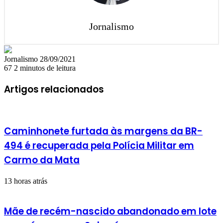
Jornalismo
Mande
Jornalismo
28/09/2021
um
67
2 minutos de leitura
e-
mail
Artigos relacionados
Caminhonete furtada às margens da BR-
494 é recuperada pela Polícia Militar em
Carmo da Mata
13 horas atrás
Mãe de recém-nascido abandonado em lote