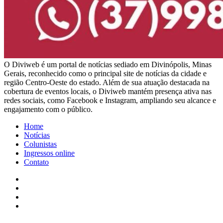
​O Diviweb é um portal de notícias sediado em Divinópolis, Minas
Gerais, reconhecido como o principal site de notícias da cidade e
região Centro-Oeste do estado. Além de sua atuação destacada na
cobertura de eventos locais, o Diviweb mantém presença ativa nas
redes sociais, como Facebook e Instagram, ampliando seu alcance e
engajamento com o público.
Home
Notícias
Colunistas
Ingressos online
Contato
Facebook
X
YouTube
Instagram
Facebook
X
WhatsApp
Telegram
Viber