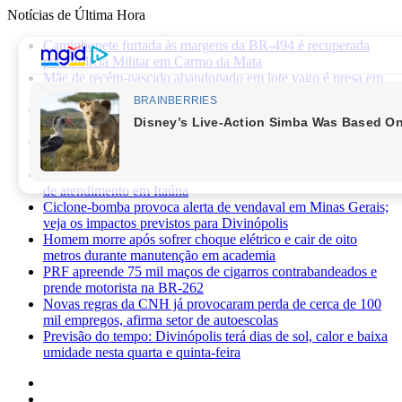
Notícias de Última Hora
Caminhonete furtada às margens da BR-494 é recuperada
pela Polícia Militar em Carmo da Mata
Mãe de recém-nascido abandonado em lote vago é presa em
Sabará
Três pessoas ficam feridas após ataque a facadas no bairro
Planalto, em Divinópolis
Previsão do tempo: fim de semana será de sol, calor e baixa
umidade em Divinópolis
Homem quebra vidro da recepção de hospital após reclamar
de atendimento em Itaúna
Ciclone-bomba provoca alerta de vendaval em Minas Gerais;
veja os impactos previstos para Divinópolis
Homem morre após sofrer choque elétrico e cair de oito
metros durante manutenção em academia
PRF apreende 75 mil maços de cigarros contrabandeados e
prende motorista na BR-262
Novas regras da CNH já provocaram perda de cerca de 100
mil empregos, afirma setor de autoescolas
Previsão do tempo: Divinópolis terá dias de sol, calor e baixa
umidade nesta quarta e quinta-feira
Facebook
X