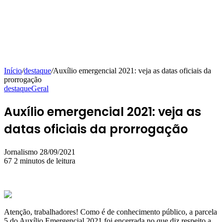
Início
/
destaque
/
Auxílio emergencial 2021: veja as datas oficiais da
prorrogação
destaque
Geral
Auxílio emergencial 2021: veja as
datas oficiais da prorrogação
Mande
Jornalismo
28/09/2021
um
67
2 minutos de leitura
e-
mail
Atenção, trabalhadores! Como é de conhecimento público, a parcela
5 do Auxílio Emergencial 2021 foi encerrada no que diz respeito a