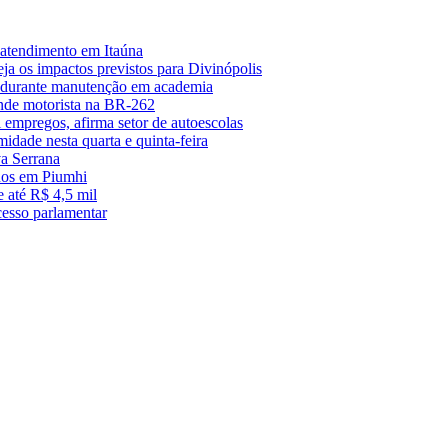
 atendimento em Itaúna
a os impactos previstos para Divinópolis
s durante manutenção em academia
nde motorista na BR-262
empregos, afirma setor de autoescolas
midade nesta quarta e quinta-feira
a Serrana
anos em Piumhi
 até R$ 4,5 mil
cesso parlamentar