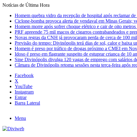
Notícias de Última Hora
Homem quebra vidro da recepção de hospital após reclamar de
Ciclone-bomba provoca alerta de vendaval em Minas Gerais; vej
Homem morre após sofrer choque elétrico e cair de oito metro
PRF apreende 75 mil maços de cigarros contrabandeados e pre
Novas regras da CNH já provocaram perda de cerca de 100 mil 
Previsão do tempo: Divinópolis terá dias de sol, calor e baixa u
Homem é preso por tráfico de drogas próximo a CMEI em Nov
Idoso é preso em flagrante suspeito de estuprar criança de 10 
Sine Divinópolis divulga 120 vagas de emprego com salários de
Câmara de Divinópolis retoma sessões nesta terça-feira após re
Facebook
X
YouTube
Instagram
Entrar
Barra Lateral
Menu