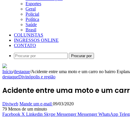
Esportes
Geral
Policial
Política
Saúde
Brasil
COLUNISTAS
INGRESSOS ONLINE
CONTATO
Procurar por
Início
/
destaque
/
Acidente entre uma moto e um carro no bairro Esplan
destaque
Divinópolis e região
Acidente entre uma moto e um carr
Diviweb
Mande um e-mail
09/03/2020
79
Menos de um minuto
Facebook
X
Linkedin
Skype
Messenger
Messenger
WhatsApp
Teleg