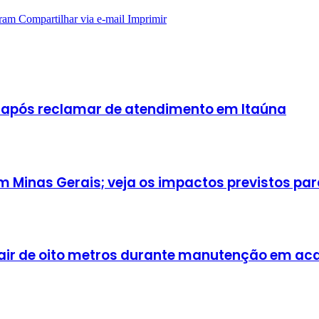
ram
Compartilhar via e-mail
Imprimir
 após reclamar de atendimento em Itaúna
Minas Gerais; veja os impactos previstos para
cair de oito metros durante manutenção em a