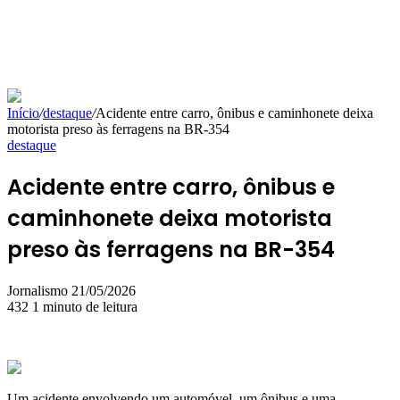
Início
/
destaque
/
Acidente entre carro, ônibus e caminhonete deixa
motorista preso às ferragens na BR-354
destaque
Acidente entre carro, ônibus e
caminhonete deixa motorista
preso às ferragens na BR-354
Mande
Jornalismo
21/05/2026
um
432
1 minuto de leitura
e-
mail
Um acidente envolvendo um automóvel, um ônibus e uma