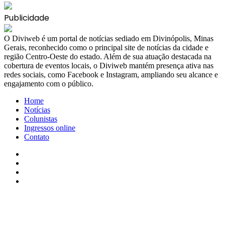
Publicidade
​O Diviweb é um portal de notícias sediado em Divinópolis, Minas
Gerais, reconhecido como o principal site de notícias da cidade e
região Centro-Oeste do estado. Além de sua atuação destacada na
cobertura de eventos locais, o Diviweb mantém presença ativa nas
redes sociais, como Facebook e Instagram, ampliando seu alcance e
engajamento com o público.
Home
Notícias
Colunistas
Ingressos online
Contato
Facebook
X
YouTube
Instagram
Facebook
X
WhatsApp
Telegram
Viber