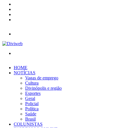
YouTube
Instagram
Entrar
Barra
Lateral
Menu
Procurar
por
HOME
NOTÍCIAS
Vagas de emprego
Cultura
Divinópolis e região
Esportes
Geral
Policial
Política
Saúde
Brasil
COLUNISTAS