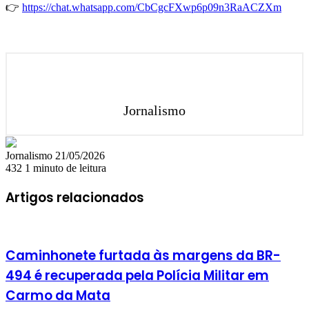
👉
https://chat.whatsapp.com/CbCgcFXwp6p09n3RaACZXm
Jornalismo
Mande
Jornalismo
21/05/2026
um
432
1 minuto de leitura
e-
mail
Artigos relacionados
Caminhonete furtada às margens da BR-
494 é recuperada pela Polícia Militar em
Carmo da Mata